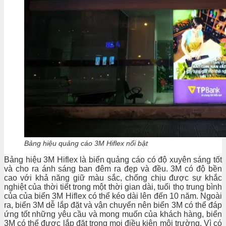
Bảng hiệu quảng cáo 3M Hiflex nổi bật
Bảng hiệu 3M Hiflex là biển quảng cáo có độ xuyên sáng tốt
và cho ra ánh sáng ban đêm ra đẹp và đều. 3M có độ bền
cao với khả năng giữ màu sắc, chống chịu được sự khắc
nghiệt của thời tiết trong một thời gian dài, tuổi thọ trung bình
của của biển 3M Hiflex có thể kéo dài lên đến 10 năm. Ngoài
ra, biển 3M dễ lắp đặt và vận chuyển nên biển 3M có thể đáp
ứng tốt những yêu cầu và mong muốn của khách hàng, biển
3M có thể được lắp đặt trong mọi điều kiện môi trường. Vì có