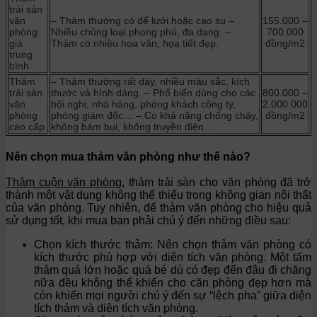
trải sàn
văn
– Thảm thường có đế lưới hoặc cao su
–
155.000 –
phòng
Nhiều chủng loại phong phú, đa dạng.
–
700.000
giá
Thảm có nhiều hoa văn, họa tiết đẹp.
đồng/m2
trung
bình
Thảm
– Thảm thường rất dày, nhiều màu sắc, kích
trải sàn
thước và hình dáng.
– Phổ biến dùng cho các
800.000 –
văn
hội nghị, nhà hàng, phòng khách công ty,
2.000.000
phòng
phòng giám đốc…
– Có khả năng chống cháy,
đồng/m2
cao cấp
không bám bụi, không truyền điện…
Nên chọn mua thảm văn phòng như thế nào?
Thảm cuộn văn phòng
, thảm trải sàn cho văn phòng đã trở
thành một vật dụng không thể thiếu trong không gian nội thất
của văn phòng. Tuy nhiên, để thảm văn phòng cho hiệu quả
sử dụng tốt, khi mua bạn phải chú ý đến những điều sau:
Chọn kích thước thảm: Nên chọn thảm văn phòng có
kích thước phù hợp với diện tích văn phòng. Một tấm
thảm quá lớn hoặc quá bé dù có đẹp đến đâu đi chăng
nữa đều không thể khiến cho căn phòng đẹp hơn mà
còn khiến mọi người chú ý đến sự “lệch pha” giữa diện
tích thảm và diện tích văn phòng.