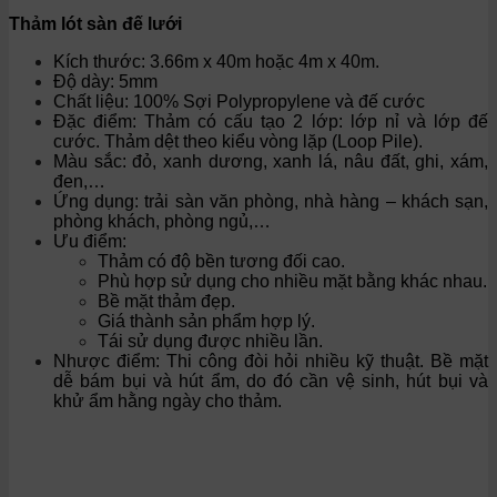
Thảm lót sàn đế lưới
Kích thước: 3.66m x 40m hoặc 4m x 40m.
Độ dày: 5mm
Chất liệu: 100% Sợi Polypropylene và đế cước
Đặc điểm: Thảm có cấu tạo 2 lớp: lớp nỉ và lớp đế
cước. Thảm dệt theo kiểu vòng lặp (Loop Pile).
Màu sắc: đỏ, xanh dương, xanh lá, nâu đất, ghi, xám,
đen,…
Ứng dụng: trải sàn văn phòng, nhà hàng – khách sạn,
phòng khách, phòng ngủ,…
Ưu điểm:
Thảm có độ bền tương đối cao.
Phù hợp sử dụng cho nhiều mặt bằng khác nhau.
Bề mặt thảm đẹp.
Giá thành sản phẩm hợp lý.
Tái sử dụng được nhiều lần.
Nhược điểm: Thi công đòi hỏi nhiều kỹ thuật. Bề mặt
dễ bám bụi và hút ẩm, do đó cần vệ sinh, hút bụi và
khử ẩm hằng ngày cho thảm.