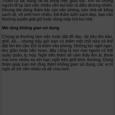
Thảm có tác dụng rất tốt trong việc giấu bụi. Với số lượng
người đi lại làm việc nhiều nên bụi bẩn là điều đương nhiên.
Nhưng khi dùng thảm trải sàn văn phòng, sàn nhà sẽ trông
sạch sẽ, vệ sinh hơn nhiều. Để thảm luôn sạch đẹp, bạn cần
thường xuyên giặt giũ hoặc dùng máy hút bụi nhé.
Mở rộng không gian sử dụng
Chúng ta thường làm việc hoặc đặt đồ đạc, tài liệu lên bàn,
ghế, kệ… nhưng bây giờ bạn có thêm một chỗ nữa có thể
đặt lên khi cần. Đó là thảm văn phòng. Những lúc nghỉ ngơi,
thư giãn hoặc liên hoan, đây cũng là nơi mọi người có thể
quây quần, tụ họp. Ngồi trên thảm sẽ cảm thấy êm ái, thoải
mái hơn nhiều so với bạn ngồi trên ghế bình thường. Dùng
thảm giúp bạn mở rộng thêm không gian sử dụng, các vị trí
ngồi sẽ trở nên nhiều và dễ chịu hơn.