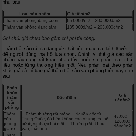
như sau:
Loại sản phẩm
Giá tiền/m2
Thảm văn phòng dạng cuộn
85.000đ/m2 – 280.000đ/m2
Thảm văn phòng dạng tấm
185.000đ/m2 – 265.000đ/m2
Ghi chú: giá chưa bao gồm chi phí thi công.
Thảm trải sàn rất đa dạng về chất liệu, mẫu mã, kích thước…
để người dùng tha hồ lựa chọn. Chính vì thế giá các sản
phẩm này cũng rất khác nhau tùy thuộc sự phân loại, chất
liệu hoặc từng thương hiệu một. Nếu phân loại theo phân
khúc giá cả thì báo giá thảm trải sàn văn phòng hiện nay như
sau:
Phân
khúc
Giá
thảm
Đặc điểm
tiền/m2
văn
phòng
Thảm
– Thảm thường rất mỏng.
– Nguồn gốc từ
45.000 –
văn
Trung Quốc, độ bền không cao nhưng có thể
120.000
phòng
sử dụng được hai mặt.
– Thường rất ít hoa
đồng/m2
giá rẻ
văn, mẫu mã.
Thảm