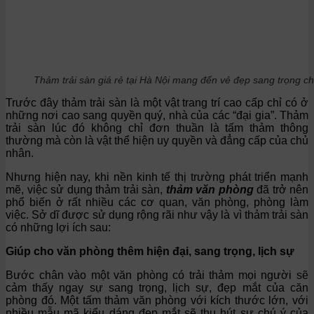
Thảm trải sàn giá rẻ tại Hà Nội mang đến vẻ đẹp sang trọng c
Trước đây thảm trải sàn là một vật trang trí cao cấp chỉ có ở
những nơi cao sang quyền quý, nhà của các “đại gia”. Thảm
trải sàn lúc đó không chỉ đơn thuần là tấm thảm thông
thường mà còn là vật thể hiện uy quyền và đẳng cấp của chủ
nhân.
Nhưng hiện nay, khi nền kinh tế thị trường phát triển mạnh
mẽ, việc sử dụng thảm trải sàn,
thảm văn phòng
đã trở nên
phổ biến ở rất nhiều các cơ quan, văn phòng, phòng làm
việc. Sở dĩ được sử dụng rộng rãi như vậy là vì thảm trải sàn
có những lợi ích sau:
Giúp cho văn phòng thêm hiện đại, sang trọng, lịch sự
Bước chân vào một văn phòng có trải thảm mọi người sẽ
cảm thấy ngay sự sang trọng, lịch sự, đẹp mắt của căn
phòng đó. Một tấm thảm văn phòng với kích thước lớn, với
nhiều mẫu mã kiểu dáng đẹp mắt sẽ thu hút sự chú ý của