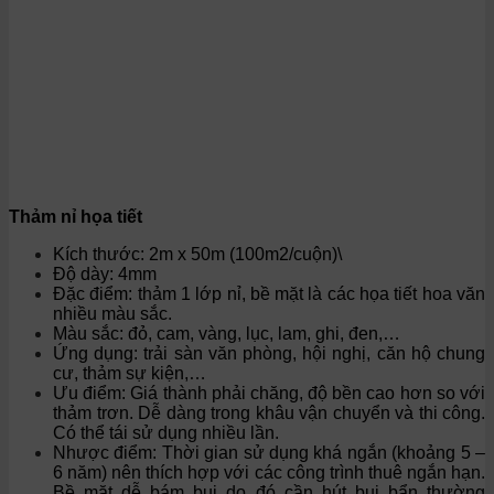
Thảm nỉ họa tiết
Kích thước: 2m x 50m (100m2/cuộn)\
Độ dày: 4mm
Đặc điểm: thảm 1 lớp nỉ, bề mặt là các họa tiết hoa văn
nhiều màu sắc.
Màu sắc: đỏ, cam, vàng, lục, lam, ghi, đen,…
Ứng dụng: trải sàn văn phòng, hội nghị, căn hộ chung
cư, thảm sự kiện,…
Ưu điểm: Giá thành phải chăng, độ bền cao hơn so với
thảm trơn. Dễ dàng trong khâu vận chuyển và thi công.
Có thể tái sử dụng nhiều lần.
Nhược điểm: Thời gian sử dụng khá ngắn (khoảng 5 –
6 năm) nên thích hợp với các công trình thuê ngắn hạn.
Bề mặt dễ bám bụi do đó cần hút bụi bẩn thường