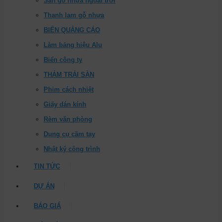
Sàn gỗ nhựa ngoài trời
Thanh lam gỗ nhựa
BIỂN QUẢNG CÁO
Làm bảng hiệu Alu
Biển công ty
THẢM TRẢI SÀN
Phim cách nhiệt
Giấy dán kính
Rèm văn phòng
Dụng cụ cầm tay
Nhật ký công trình
TIN TỨC
DỰ ÁN
BÁO GIÁ