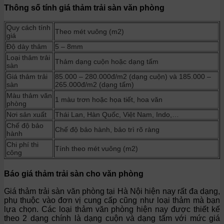
Thông số tính giá thảm trải sàn văn phòng
Quy cách tính
Theo mét vuông (m2)
giá
Độ dày thảm
5 – 8mm
Loại thảm trải
Thảm dạng cuộn hoặc dạng tấm
sàn
Giá thảm trải
85.000 – 280.000đ/m2 (dạng cuộn) và 185.000 –
sàn
265.000đ/m2 (dạng tấm)
Màu thảm văn
1 màu trơn hoặc họa tiết, hoa văn
phòng
Nơi sản xuất
Thái Lan, Hàn Quốc, Việt Nam, Indo,…
Chế độ bảo
Chế độ bảo hành, bảo trì rõ ràng
hành
Chi phí thi
Tính theo mét vuông (m2)
công
Báo giá thảm trải sàn cho văn phòng
Giá thảm trải sàn văn phòng tại Hà Nội hiện nay rất đa dạng,
phụ thuộc vào đơn vị cung cấp cũng như loại thảm mà bạn
lựa chọn. Các loại thảm văn phòng hiện nay được thiết kế
theo 2 dạng chính là dạng cuộn và dạng tấm với mức giá