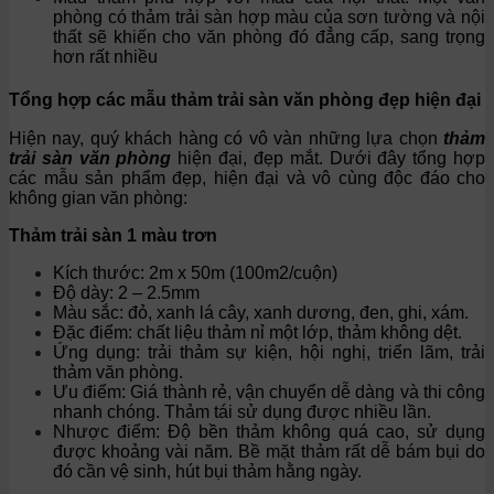
phòng có thảm trải sàn hợp màu của sơn tường và nội
thất sẽ khiến cho văn phòng đó đẳng cấp, sang trọng
hơn rất nhiều
Tổng hợp các mẫu thảm trải sàn văn phòng đẹp hiện đại
Hiện nay, quý khách hàng có vô vàn những lựa chọn
thảm
trải sàn văn phòng
hiện đại, đẹp mắt. Dưới đây tổng hợp
các mẫu sản phẩm đẹp, hiện đại và vô cùng độc đáo cho
không gian văn phòng:
Thảm trải sàn 1 màu trơn
Kích thước: 2m x 50m (100m2/cuộn)
Độ dày: 2 – 2.5mm
Màu sắc: đỏ, xanh lá cây, xanh dương, đen, ghi, xám.
Đặc điểm: chất liệu thảm nỉ một lớp, thảm không dệt.
Ứng dụng: trải thảm sự kiện, hội nghị, triển lãm, trải
thảm văn phòng.
Ưu điểm: Giá thành rẻ, vận chuyển dễ dàng và thi công
nhanh chóng. Thảm tái sử dụng được nhiều lần.
Nhược điểm: Độ bền thảm không quá cao, sử dụng
được khoảng vài năm. Bề mặt thảm rất dễ bám bụi do
đó cần vệ sinh, hút bụi thảm hằng ngày.