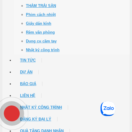
THẢM TRẢI SÀN
Phim cách nhiệt
Giấy dán kính
Rèm văn phòng
Dụng cụ cầm tay
Nhật ký công trình
TIN TỨC
DỰ ÁN
BÁO GIÁ
LIÊN HỆ
NHẬT KÝ CÔNG TRÌNH
ĐĂNG KÝ ĐẠI LÝ
QUÀ TẶNG DANH NHÂN