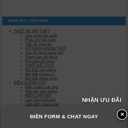
DANH MỤC SẢN PHẨM
THIẾT KẾ NỘI THẤT
Lam sóng hàn quốc
Phào chỉ hàn quốc
Tấm ốp than tre
GỖ NHỰA NGOÀI TRỜI
Sàn gỗ nhựa ngoài trời
Thanh lam gỗ nhựa
Phụ kiện gỗ nhựa
THIẾT KẾ LOGO
Nội thất văn phòng
Nội thất chung cư
Nội thất thông minh
BIỂN QUẢNG CÁO
Biển quảng cáo đẹp
Hộp đèn siêu mỏng
BIỂN CHỮ NỔI
NHẬN ƯU ĐÃI
Làm bảng hiệu Alu
Làm biển quảng cáo
BIỂN LED
Tranh điện
✕
ĐIỀN FORM & CHAT NGAY
Biển bạt
Biển vẫy
BIỂN CÔNG TY