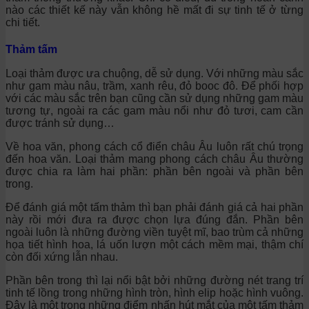
nào các thiết kế này vẫn không hề mất đi sự tinh tế ở từng
chi tiết.
Thảm tấm
Loại thảm được ưa chuộng, dễ sử dụng. Với những màu sắc
như gam màu nâu, trầm, xanh rêu, đỏ booc đô. Để phối hợp
với các màu sắc trên bạn cũng cần sử dụng những gam màu
tương tự, ngoài ra các gam màu nổi như đỏ tươi, cam cần
được tránh sử dụng…
Về hoa văn, phong cách cổ điển châu Âu luôn rất chú trọng
đến hoa văn. Loại thảm mang phong cách châu Âu thường
được chia ra làm hai phần: phần bên ngoài và phần bên
trong.
Để đánh giá một tấm thảm thì bạn phải đánh giá cả hai phần
này rồi mới đưa ra được chọn lựa đúng đắn. Phần bên
ngoài luôn là những đường viền tuyệt mĩ, bao trùm cả những
họa tiết hình hoa, lá uốn lượn một cách mềm mại, thậm chí
còn đối xứng lẫn nhau.
Phần bên trong thì lại nổi bật bởi những đường nét trang trí
tinh tế lồng trong những hình tròn, hình elip hoặc hình vuông.
Đây là một trong những điểm nhấn hút mắt của một tấm thảm