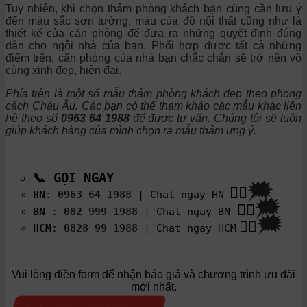
Tuy nhiên, khi chọn thảm phòng khách bạn cũng cần lưu ý
đến màu sắc sơn tường, màu của đồ nội thất cũng như là
thiết kế của căn phòng để đưa ra những quyết định đúng
đắn cho ngôi nhà của bạn. Phối hợp được tất cả những
điểm trên, căn phòng của nhà bạn chắc chắn sẽ trở nên vô
cùng xinh đẹp, hiện đại.
Phía trên là một số mẫu
thảm phòng khách đẹp
theo phong
cách Châu Âu
. Các bạn có thể tham khảo các mẫu khác
liên
hệ theo số
0963 64 1988
để được tư vấn.
Chúng tôi sẽ luôn
giúp khách hàng của mình chọn ra mẫu thảm ưng ý.
📞
GỌI NGAY
🗯
👉🏽
HN
:
0963 64 1988
| Chat
ngay HN
🗯
👉🏽
BN
:
082 999 1988
| Chat ngay BN
🗯
👉🏽
HCM
:
0828 99 1988
| Chat ngay HCM
Vui lòng điền form để nhận báo giá và chương trình ưu đãi
mới nhất.