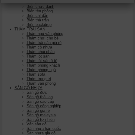
Bảng tên nhân viên
Biển chức danh
Biển tên phòng
Biển chỉ dẫn
Biển thả trần
Biển backdrop
THẢM TRẢI SÀN
Thảm ngủ văn phòng
Thảm chơi cho bé
Thảm trải sàn giá rẻ
Thảm cỏ nhựa
Thảm chùi chân
Thảm lót sàn
Thảm lót sàn ô tô
Thảm phòng khách
Thảm phòng ngủ
Thảm sofa
Thảm trang trí
Thảm văn phòng
SÀN GỖ NHỰA
Sàn gỗ đức
Sàn gỗ thái lan
Sàn gỗ cao cấp
Sàn gỗ công nghiệp
Sàn gỗ giá rẻ
Sàn gỗ malaysia
Sàn gỗ tự nhiên
Ván sàn gỗ
Sàn nhựa hàn quốc
Sàn nhựa giả gỗ