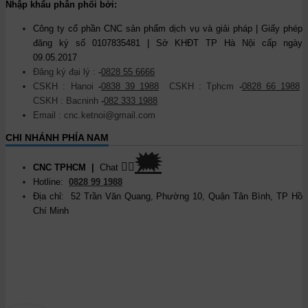
Nhập khẩu phân phối bởi:
Công ty cổ phần CNC sản phẩm dịch vụ và giải pháp | Giấy phép
đăng ký số 0107835481 | Sở KHĐT TP Hà Nội cấp ngày
09.05.2017
Đăng ký đại lý :
-
0828 55 6666
CSKH : Hanoi
-
0838 39 1988
CSKH : Tphcm
-
0828 66 1988
CSKH : Bacninh
-
082 333 1988
Email : cnc.ketnoi@gmail.com
CHI NHÁNH PHÍA NAM
🗯
👉🏽
CNC TPHCM
|
Chat
Hotline:
0828 99 1988
Địa chỉ: 52 Trần Văn Quang, Phường 10, Quận Tân Bình, TP Hồ
Chí Minh