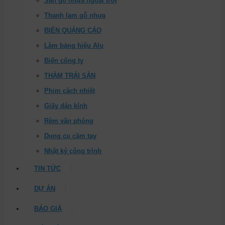
Sàn gỗ nhựa ngoài trời
Thanh lam gỗ nhựa
BIỂN QUẢNG CÁO
Làm bảng hiệu Alu
Biển công ty
THẢM TRẢI SÀN
Phim cách nhiệt
Giấy dán kính
Rèm văn phòng
Dụng cụ cầm tay
Nhật ký công trình
TIN TỨC
DỰ ÁN
BÁO GIÁ