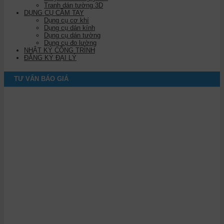
Tranh dán tường 3D
DỤNG CỤ CẦM TAY
Dụng cụ cơ khí
Dụng cụ dán kính
Dụng cụ dán tường
Dụng cụ đo lường
NHẬT KÝ CÔNG TRÌNH
ĐĂNG KÝ ĐẠI LÝ
TƯ VẤN BÁO GIÁ