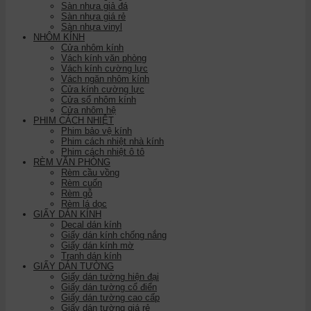
Sàn nhựa giả đá
Sàn nhựa giá rẻ
Sàn nhựa vinyl
NHÔM KÍNH
Cửa nhôm kính
Vách kính văn phòng
Vách kính cường lực
Vách ngăn nhôm kính
Cửa kính cường lực
Cửa sổ nhôm kính
Cửa nhôm hệ
PHIM CÁCH NHIỆT
Phim bảo vệ kính
Phim cách nhiệt nhà kính
Phim cách nhiệt ô tô
RÈM VĂN PHÒNG
Rèm cầu vồng
Rèm cuốn
Rèm gỗ
Rèm lá dọc
GIẤY DÁN KÍNH
Decal dán kính
Giấy dán kính chống nắng
Giấy dán kính mờ
Tranh dán kính
GIẤY DÁN TƯỜNG
Giấy dán tường hiện đại
Giấy dán tường cổ điển
Giấy dán tường cao cấp
Giấy dán tường giá rẻ