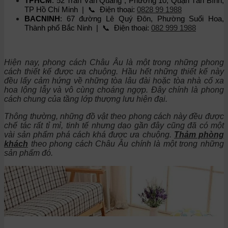
TPHCM
: 52 Trần Văn Quang , Phường 10, Quận Tân Bình,
TP Hồ Chí Minh | 📞 Điện thoại:
0828 99 1988
BACNINH
: 67 đường Lê Quý Đôn, Phường Suối Hoa,
Thành phố Bắc Ninh | 📞 Điện thoại:
082 999 1988
Hiện nay, phong cách Châu Âu là một trong những phong
cách thiết kế được ưa chuộng. Hầu hết những thiết kế này
đều lấy cảm hứng về những tòa lâu đài hoặc tòa nhà cổ xa
hoa lộng lẫy và vô cùng choáng ngợp. Đây chính là phong
cách chung của tầng lớp thượng lưu hiện đại.
Thông thường, những đồ vật theo phong cách này đều được
chế tác rất tỉ mỉ, tinh tế nhưng dạo gần đây cũng đã có một
vài sản phẩm phá cách khá được ưa chuộng.
Thảm phòng
khách
theo phong cách Châu Âu
chính là một trong những
sản phẩm đó.