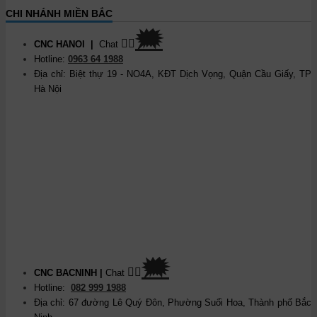
CHI NHÁNH MIỀN BẮC
🗯
👉🏽
CNC HANOI
|
Chat
Hotline:
0963 64 1988
Địa chỉ: Biệt thự 19 - NO4A, KĐT Dịch Vọng, Quận Cầu Giấy, TP
Hà Nội
🗯
👉🏽
CNC BACNINH
|
Chat
Hotline:
082 999 1988
Địa chỉ: 67 đường Lê Quý Đôn, Phường Suối Hoa, Thành phố Bắc