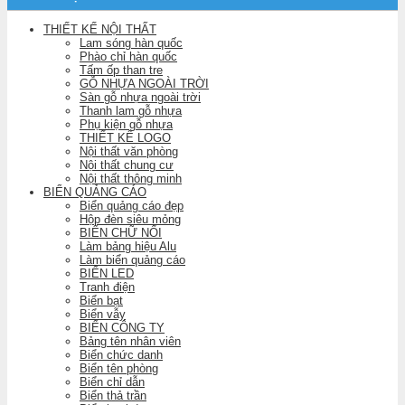
THIẾT KẾ NỘI THẤT
Lam sóng hàn quốc
Phào chỉ hàn quốc
Tấm ốp than tre
GỖ NHỰA NGOÀI TRỜI
Sàn gỗ nhựa ngoài trời
Thanh lam gỗ nhựa
Phụ kiện gỗ nhựa
THIẾT KẾ LOGO
Nội thất văn phòng
Nội thất chung cư
Nội thất thông minh
BIỂN QUẢNG CÁO
Biển quảng cáo đẹp
Hộp đèn siêu mỏng
BIỂN CHỮ NỔI
Làm bảng hiệu Alu
Làm biển quảng cáo
BIỂN LED
Tranh điện
Biển bạt
Biển vẫy
BIỂN CÔNG TY
Bảng tên nhân viên
Biển chức danh
Biển tên phòng
Biển chỉ dẫn
Biển thả trần