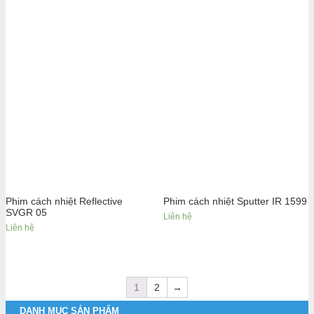
Phim cách nhiệt Reflective
Phim cách nhiệt Sputter IR 1599
SVGR 05
Liên hệ
Liên hệ
1
2
→
DANH MỤC SẢN PHẨM