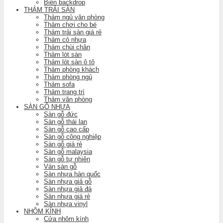
Biển backdrop
THẢM TRẢI SÀN
Thảm ngủ văn phòng
Thảm chơi cho bé
Thảm trải sàn giá rẻ
Thảm cỏ nhựa
Thảm chùi chân
Thảm lót sàn
Thảm lót sàn ô tô
Thảm phòng khách
Thảm phòng ngủ
Thảm sofa
Thảm trang trí
Thảm văn phòng
SÀN GỖ NHỰA
Sàn gỗ đức
Sàn gỗ thái lan
Sàn gỗ cao cấp
Sàn gỗ công nghiệp
Sàn gỗ giá rẻ
Sàn gỗ malaysia
Sàn gỗ tự nhiên
Ván sàn gỗ
Sàn nhựa hàn quốc
Sàn nhựa giả gỗ
Sàn nhựa giả đá
Sàn nhựa giá rẻ
Sàn nhựa vinyl
NHÔM KÍNH
Cửa nhôm kính