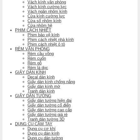
Vách kính văn phòng
Vách kính cường lực
Vách ngăn nhôm kính
Cửa kính cường lực
Cửa sổ nhôm kính
Cửa nhôm hệ
PHIM CÁCH NHIỆT
Phim bảo vệ kính
Phim cách nhiệt nhà kính
Phim cách nhiệt ô tô
RÈM VĂN PHÒNG
Rèm cầu vồng
Rèm cuốn
Rèm gỗ
Rèm lá dọc
GIẤY DÁN KÍNH
Decal dán kính
Giấy dán kính chống nắng
Giấy dán kính mờ
Tranh dán kính
GIẤY DÁN TƯỜNG
Giấy dán tường hiện đại
Giấy dán tường cổ điển
Giấy dán tường cao cấp
Giấy dán tường giá rẻ
Tranh dán tường 3D
DỤNG CỤ CẦM TAY
Dụng cụ cơ khí
Dụng cụ dán kính
Dụng cụ dán tường