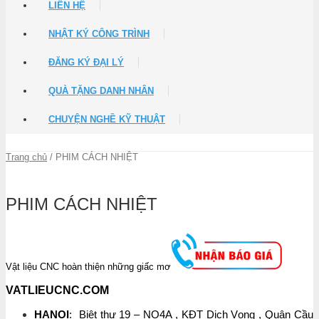
LIÊN HỆ
NHẬT KÝ CÔNG TRÌNH
ĐĂNG KÝ ĐẠI LÝ
QUÀ TẶNG DANH NHÂN
CHUYỆN NGHỀ KỸ THUẬT
Trang chủ
/ PHIM CÁCH NHIỆT
PHIM CÁCH NHIỆT
Vật liệu CNC hoàn thiện những giấc mơ
VATLIEUCNC.COM
HANOI
: Biệt thự 19 – NO4A , KĐT Dịch Vọng , Quận Cầu