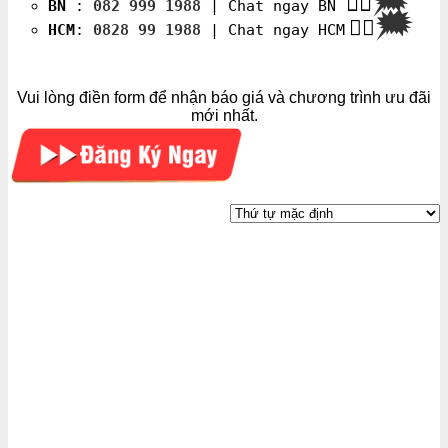
🗯
👉🏽
BN
:
082 999 1988
| Chat ngay BN
🗯
👉🏽
HCM
:
0828 99 1988
| Chat ngay HCM
Vui lòng điền form để nhận báo giá và chương trình ưu đãi
mới nhất.