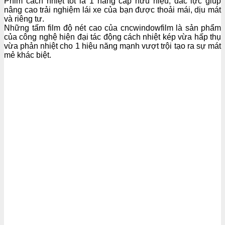
Phim cách nhiệt tốt là 1 nâng cấp hữu hiệu, đắc lực giúp
nâng cao trải nghiệm lái xe của bạn được thoải mái, dịu mát
và riêng tư.
Những tấm film độ nét cao của cncwindowfilm là sản phẩm
của công nghệ hiện đại tác động cách nhiệt kép vừa hấp thụ
vừa phản nhiệt cho 1 hiệu năng mạnh vượt trội tạo ra sự mát
mẻ khác biệt.