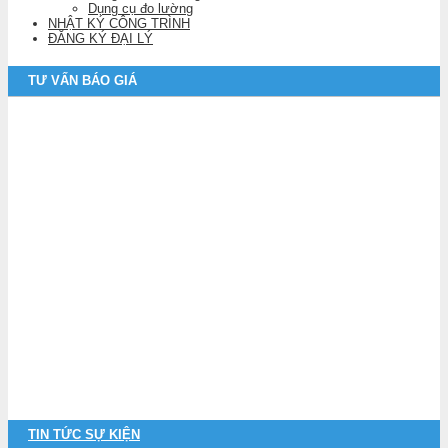
Dụng cụ đo lường
NHẬT KÝ CÔNG TRÌNH
ĐĂNG KÝ ĐẠI LÝ
TƯ VẤN BÁO GIÁ
TIN TỨC SỰ KIỆN