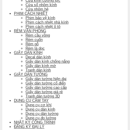
Cửa kính cường lực
Cửa sổ nhôm kính
Cửa nhôm hệ
PHIM CÁCH NHIỆT
Phim bảo vệ kính
Phim cách nhiệt nhà kính
Phim cách nhiệt ô tô
RÈM VĂN PHÒNG
Rèm cầu vồng
Rèm cuốn
Rèm gỗ
Rèm lá dọc
GIẤY DÁN KÍNH
Decal dán kính
Giấy dán kính chống nắng
Giấy dán kính mờ
Tranh dán kính
GIẤY DÁN TƯỜNG
Giấy dán tường hiện đại
Giấy dán tường cổ điển
Giấy dán tường cao cấp
Giấy dán tường giá rẻ
Tranh dán tường 3D
DỤNG CỤ CẦM TAY
Dụng cụ cơ khí
Dụng cụ dán kính
Dụng cụ dán tường
Dụng cụ đo lường
NHẬT KÝ CÔNG TRÌNH
ĐĂNG KÝ ĐẠI LÝ