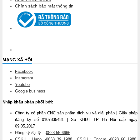
Chính sách bảo mật thông tin
MẠNG XÃ HỘI
Facebook
Instagram
Youtube
Google business
Nhập khẩu phân phối bởi:
Công ty cổ phần CNC sản phẩm dịch vụ và giải pháp | Giấy phép
đăng ký số 0107835481 | Sở KHĐT TP Hà Nội cấp ngày
09.05.2017
Đăng ký đại lý :
-
0828 55 6666
CSKH : Hanoi
-
0838 39 1988
CSKH : Tphcm
-
0828 66 1988