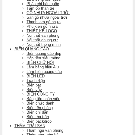
Phào chỉ hàn quốc
Tấm ốp than tre
GỖ NHỰA NGOÀI TRỜI
Sàn gỗ nhựa ngoài trời
Thanh lam gỗ nhựa
Phụ kiện gỗ nhựa
THIẾT KẾ LOGO
Nội thất văn phòng
Nội thất chung cư
Nội thất thông minh
BIỂN QUẢNG CÁO
Biển quảng cáo đẹp
Hộp đèn siêu mỏng
BIỂN CHỮ NỔI
Làm bảng hiệu Alu
Làm biển quảng cáo
BIỂN LED
Tranh điện
Biển bạt
Biển vẫy
BIỂN CÔNG TY
Bảng tên nhân viên
Biển chức danh
Biển tên phòng
Biển chỉ dẫn
Biển thả trần
Biển backdrop
THẢM TRẢI SÀN
Thảm ngủ văn phòng
Thảm chơi cho bé