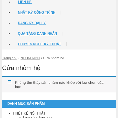
LIÊN HỆ
NHẬT KÝ CÔNG TRÌNH
ĐĂNG KÝ ĐẠI LÝ
QUÀ TẶNG DANH NHÂN
CHUYỆN NGHỀ KỸ THUẬT
Trang chủ
/
NHÔM KÍNH
/ Cửa nhôm hệ
Cửa nhôm hệ
Không tìm thấy sản phẩm nào khớp với lựa chọn của
bạn.
DANH MỤC SẢN PHẨM
THIẾT KẾ NỘI THẤT
Lam sóng hàn quốc