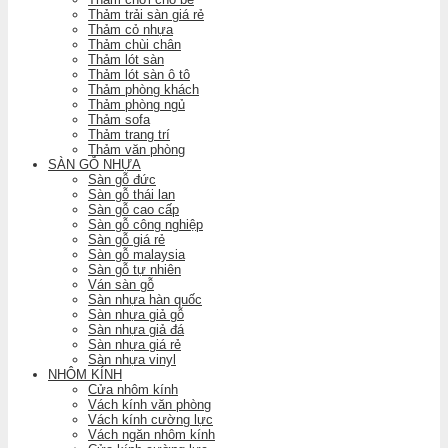
Thảm trải sàn giá rẻ
Thảm cỏ nhựa
Thảm chùi chân
Thảm lót sàn
Thảm lót sàn ô tô
Thảm phòng khách
Thảm phòng ngủ
Thảm sofa
Thảm trang trí
Thảm văn phòng
SÀN GỖ NHỰA
Sàn gỗ đức
Sàn gỗ thái lan
Sàn gỗ cao cấp
Sàn gỗ công nghiệp
Sàn gỗ giá rẻ
Sàn gỗ malaysia
Sàn gỗ tự nhiên
Ván sàn gỗ
Sàn nhựa hàn quốc
Sàn nhựa giả gỗ
Sàn nhựa giả đá
Sàn nhựa giá rẻ
Sàn nhựa vinyl
NHÔM KÍNH
Cửa nhôm kính
Vách kính văn phòng
Vách kính cường lực
Vách ngăn nhôm kính