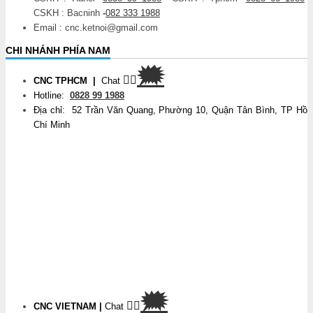
CSKH : Bacninh
-
082 333 1988
Email : cnc.ketnoi@gmail.com
CHI NHÁNH PHÍA NAM
🗯
👉🏽
CNC TPHCM
|
Chat
Hotline:
0828 99 1988
Địa chỉ: 52 Trần Văn Quang, Phường 10, Quận Tân Bình, TP Hồ
Chí Minh
🗯
👉🏽
CNC VIETNAM
|
Chat