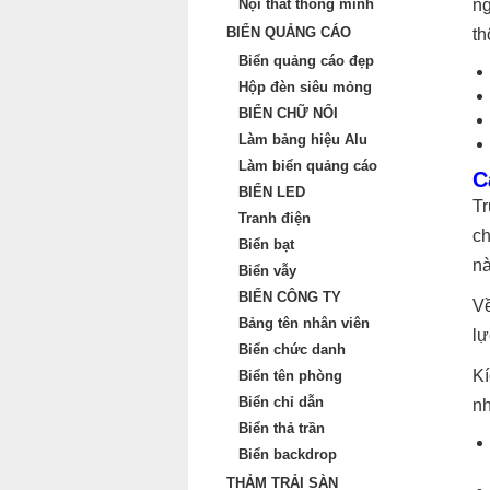
Nội thất thông minh
ng
BIỂN QUẢNG CÁO
th
Biển quảng cáo đẹp
Hộp đèn siêu mỏng
BIỂN CHỮ NỔI
Làm bảng hiệu Alu
Làm biển quảng cáo
C
BIỂN LED
Tr
Tranh điện
ch
Biển bạt
nà
Biển vẫy
BIỂN CÔNG TY
Về
Bảng tên nhân viên
lự
Biển chức danh
Kí
Biển tên phòng
Biển chỉ dẫn
nh
Biển thả trần
Biển backdrop
THẢM TRẢI SÀN