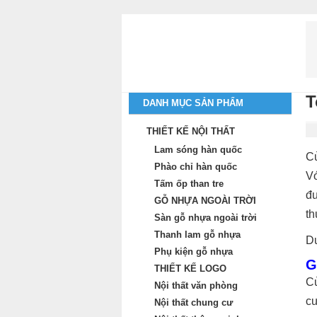
T
DANH MỤC SẢN PHẨM
THIẾT KẾ NỘI THẤT
Lam sóng hàn quốc
Cử
Phào chỉ hàn quốc
Vớ
Tấm ốp than tre
đư
GỖ NHỰA NGOÀI TRỜI
th
Sàn gỗ nhựa ngoài trời
Thanh lam gỗ nhựa
Dư
Phụ kiện gỗ nhựa
G
THIẾT KẾ LOGO
Cử
Nội thất văn phòng
cư
Nội thất chung cư