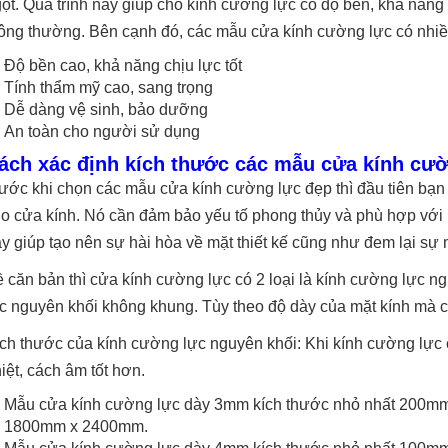
ột. Quá trình này giúp cho kính cường lực có độ bền, khả năng 
ông thường. Bên cạnh đó, các mẫu cửa kính cường lực có nhiề
Độ bền cao, khả năng chịu lực tốt
Tính thẩm mỹ cao, sang trọng
Dễ dàng vệ sinh, bảo dưỡng
An toàn cho người sử dụng
ách xác định kích thước các mẫu cửa kính cư
ước khi chọn các mẫu cửa kính cường lực đẹp thì đầu tiên bạn
o cửa kính. Nó cần đảm bảo yếu tố phong thủy và phù hợp với 
y giúp tạo nên sự hài hòa về mặt thiết kế cũng như đem lại sự
 căn bản thì cửa kính cường lực có 2 loại là kính cường lực 
c nguyên khối không khung. Tùy theo độ dày của mặt kính mà c
ch thước của kính cường lực nguyên khối: Khi kính cường lực c
iệt, cách âm tốt hơn.
Mẫu cửa kính cường lực dày 3mm kích thước nhỏ nhất 200mm
1800mm x 2400mm.