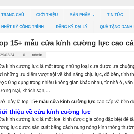
TRANG CHỦ
GIỚI THIỆU
SẢN PHẨM
TIN TỨC
NHẬT KÝ CÔNG TRÌNH
ĐĂNG KÝ ĐẠI LÝ
QUÀ TẶNG DANH
op 15+ mẫu cửa kính cường lực cao cấ
29/02/24
-
0 -
admin
a kính cường lực là một trong những loại cửa được ưa chuộng
i những ưu điểm vượt trội về khả năng chịu lực, độ bền, tính 
ợc ứng dụng trong nhiều không gian khác nhau, từ nhà ở, văn 
ương mại, khách sạn,…
ới đây là top 15+
mẫu cửa kính cường lực
cao cấp và bền đ
iới thiệu về cửa kính cường lực
a kính cường lực là một loại kính được gia công đặc biệt để t
ờng lực được sản xuất bằng cách nung nóng kính thông thường