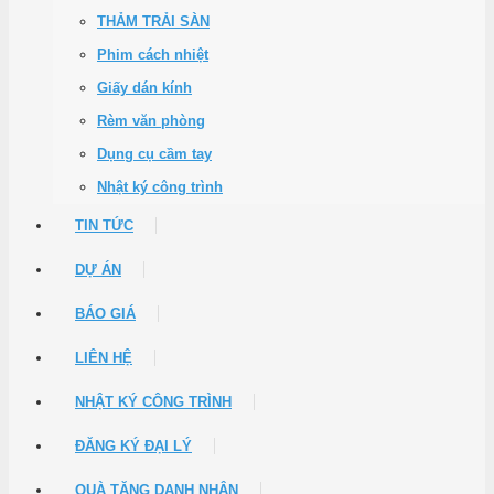
THẢM TRẢI SÀN
Phim cách nhiệt
Giấy dán kính
Rèm văn phòng
Dụng cụ cầm tay
Nhật ký công trình
TIN TỨC
DỰ ÁN
BÁO GIÁ
LIÊN HỆ
NHẬT KÝ CÔNG TRÌNH
ĐĂNG KÝ ĐẠI LÝ
QUÀ TẶNG DANH NHÂN