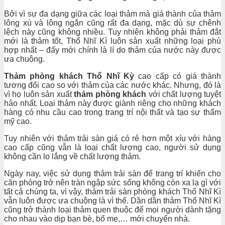
Bởi vì sự đa dạng giữa các loại thảm mà giá thành của thảm
lông xù và lông ngắn cũng rất đa dạng, mặc dù sự chênh
lệch này cũng không nhiều. Tuy nhiên không phải thảm đắt
mới là thảm tốt, Thổ Nhĩ Kì luôn sản xuất những loại phù
hợp nhất – đấy mới chính là lí do thảm của nước này được
ưa chuộng.
Thảm phòng khách Thổ Nhĩ Kỳ
cao cấp có giá thành
tương đối cao so với thảm của các nước khác. Nhưng, đó là
vì họ luôn sản xuất
thảm phòng khách
với chất lượng tuyệt
hảo nhất. Loại thảm này được giành riêng cho những khách
hàng có nhu cầu cao trong trang trí nội thất và tạo sự thẩm
mỹ cao.
Tuy nhiên với thảm trải sàn giá có rẻ hơn một xíu với hàng
cao cấp cũng vẫn là loại chất lượng cao, người sử dụng
không cần lo lắng về chất lượng thảm.
Ngày nay, việc sử dụng thảm trải sàn để trang trí khiến cho
căn phòng trở nên tràn ngập sức sống không còn xa lạ gì với
tất cả chúng ta, vì vậy, thảm trải sàn phòng khách Thổ Nhĩ Kì
vẫn luôn được ưa chuộng là vì thế. Dần dần thảm Thổ Nhĩ Kì
cũng trở thành loại thảm quen thuộc để mọi người dành tặng
cho nhau vào dịp bạn bè, bố mẹ,… mới chuyển nhà.