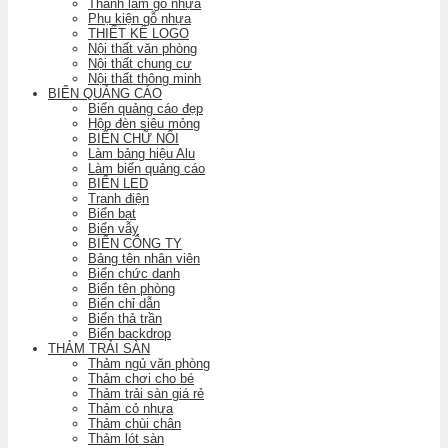
Thanh lam gỗ nhựa
Phụ kiện gỗ nhựa
THIẾT KẾ LOGO
Nội thất văn phòng
Nội thất chung cư
Nội thất thông minh
BIỂN QUẢNG CÁO
Biển quảng cáo đẹp
Hộp đèn siêu mỏng
BIỂN CHỮ NỔI
Làm bảng hiệu Alu
Làm biển quảng cáo
BIỂN LED
Tranh điện
Biển bạt
Biển vẫy
BIỂN CÔNG TY
Bảng tên nhân viên
Biển chức danh
Biển tên phòng
Biển chỉ dẫn
Biển thả trần
Biển backdrop
THẢM TRẢI SÀN
Thảm ngủ văn phòng
Thảm chơi cho bé
Thảm trải sàn giá rẻ
Thảm cỏ nhựa
Thảm chùi chân
Thảm lót sàn