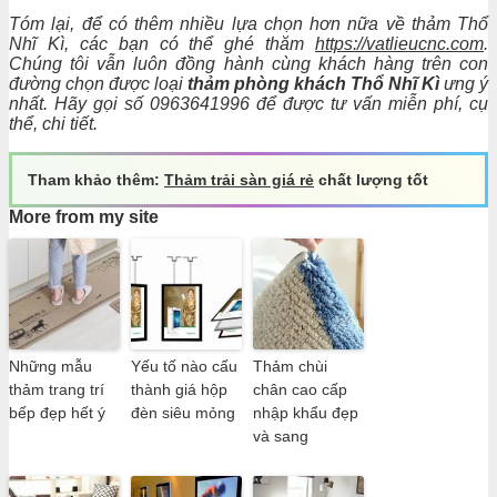
Tóm lại, để có thêm nhiều lựa chọn hơn nữa về thảm Thổ
Nhĩ Kì, các bạn có thể ghé thăm
https://vatlieucnc.com
.
Chúng tôi vẫn luôn đồng hành cùng khách hàng trên con
đường chọn được loại
thảm phòng khách Thổ Nhĩ Kì
ưng ý
nhất. Hãy gọi số
0963641996 để được tư vấn miễn phí, cụ
thể, chi tiết.
Tham khảo thêm:
Thảm trải sàn giá rẻ
chất lượng tốt
More from my site
Những mẫu
Yếu tố nào cấu
Thảm chùi
thảm trang trí
thành giá hộp
chân cao cấp
bếp đẹp hết ý
đèn siêu mỏng
nhập khẩu đẹp
và sang