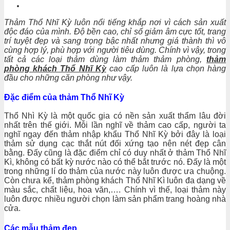
Thảm Thổ Nhĩ Kỳ luôn nổi tiếng khắp nơi vì cách sản xuất
độc đáo của mình. Độ bền cao, chỉ số giảm âm cực tốt, trang
trí tuyệt đẹp và sang trọng bậc nhất nhưng giá thành thì vô
cùng hợp lý, phù hợp với người tiêu dùng. Chính vì vậy, trong
tất cả các loại thảm dùng làm thảm thảm phòng,
thảm
phòng khách Thổ Nhĩ Kỳ
cao cấp luôn là lựa chọn hàng
đầu cho những căn phòng như vậy.
Đặc điểm của thảm Thổ Nhĩ Kỳ
Thổ Nhì Kỳ là một quốc gia có nền sản xuất thẩm lâu đời
nhất trên thế giới. Mỗi lần nghĩ về thảm cao cấp, người ta
nghĩ ngay đến thảm nhập khẩu Thổ Nhĩ Kỳ bởi đây là loại
thảm sử dụng cạc thắt nút đối xứng tạo nên nét đẹp cân
bằng. Đấy cũng là đặc điểm chỉ có duy nhất ở thảm Thổ Nhĩ
Kì, không có bất kỳ nước nào có thể bắt trước nó. Đấy là một
trong những lí do thảm của nước này luôn được ưa chuộng.
Còn chưa kể,
thảm phòng khách Thổ Nhĩ Kì luôn đa dạng về
màu sắc, chất liệu, hoa văn,…. Chính vì thế, loại thảm này
luôn được nhiều người chọn làm sản phẩm trang hoàng nhà
cửa.
Các mẫu thảm đẹp