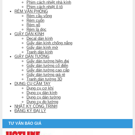
Phim cách nhiệt nhà kính
Phim cách nhiệt ô tô
RÈM VĂN PHÒNG
Rèm cầu vồng
Rèm cuốn
Rèm gỗ
Rèm lá dọc
GIẤY DÁN KÍNH
Decal dán kính
Giấy dán kính chống nắng
Giấy dán kính mờ
Tranh dán kính
GIẤY DÁN TƯỜNG
Giấy dán tường hiện đại
Giấy dán tường cổ điển
Giấy dán tường cao cấp
Giấy dán tường giá rẻ
Tranh dán tường 3D
DỤNG CỤ CẦM TAY
Dụng cụ cơ khí
Dụng cụ dán kính
Dụng cụ dán tường
Dụng cụ đo lường
NHẬT KÝ CÔNG TRÌNH
ĐĂNG KÝ ĐẠI LÝ
TƯ VẤN BÁO GIÁ