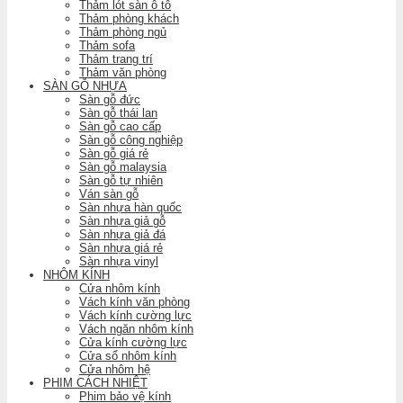
Thảm lót sàn ô tô
Thảm phòng khách
Thảm phòng ngủ
Thảm sofa
Thảm trang trí
Thảm văn phòng
SÀN GỖ NHỰA
Sàn gỗ đức
Sàn gỗ thái lan
Sàn gỗ cao cấp
Sàn gỗ công nghiệp
Sàn gỗ giá rẻ
Sàn gỗ malaysia
Sàn gỗ tự nhiên
Ván sàn gỗ
Sàn nhựa hàn quốc
Sàn nhựa giả gỗ
Sàn nhựa giả đá
Sàn nhựa giá rẻ
Sàn nhựa vinyl
NHÔM KÍNH
Cửa nhôm kính
Vách kính văn phòng
Vách kính cường lực
Vách ngăn nhôm kính
Cửa kính cường lực
Cửa sổ nhôm kính
Cửa nhôm hệ
PHIM CÁCH NHIỆT
Phim bảo vệ kính