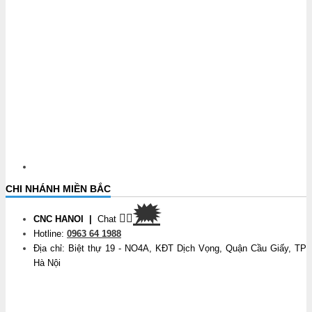
CHI NHÁNH MIỀN BẮC
🗯
👉🏽
CNC HANOI
|
Chat
Hotline:
0963 64 1988
Địa chỉ: Biệt thự 19 - NO4A, KĐT Dịch Vọng, Quận Cầu Giấy, TP
Hà Nội