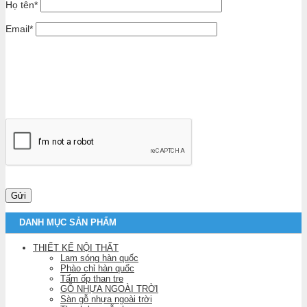
Họ tên
*
Email
*
DANH MỤC SẢN PHẨM
THIẾT KẾ NỘI THẤT
Lam sóng hàn quốc
Phào chỉ hàn quốc
Tấm ốp than tre
GỖ NHỰA NGOÀI TRỜI
Sàn gỗ nhựa ngoài trời