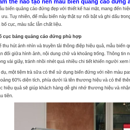
àm thế nào tạo nên mẫu biển quảng cáo đứng 
u biển quảng cáo đứng đẹp với thiết kế hai mặt, mang đến hiệu
i ưu. Tuy nhiên, để mẫu biển này thật sự nổi bật và ghi dấu tro
 bố cục, màu sắc lẫn chất liệu.
ố cục bảng quảng cáo đứng phù hợp
 thu hút ánh nhìn và truyền tải thông điệp hiệu quả, mẫu biển
n đối giữa hình ảnh, nội dung chữ và khoảng trống. Thông tin 
ong vài giây, tránh nhồi nhét quá nhiều chi tiết khiến người xem b
 dụ, một tiệm trà sữa có thể sử dụng biển đứng với nền màu pa
oảng 60% diện tích, phía dưới là tên thương hiệu và có thể th
c hiệu quả sẽ giúp khách hàng dễ ghi nhớ thương hiệu và nhận 
u tiên.