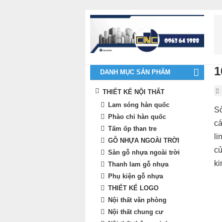
1
DANH MỤC SẢN PHẨM
THIẾT KẾ NỘI THẤT
Lam sóng hàn quốc
S
Phào chỉ hàn quốc
cá
Tấm ốp than tre
li
GỖ NHỰA NGOÀI TRỜI
củ
Sàn gỗ nhựa ngoài trời
ki
Thanh lam gỗ nhựa
Phụ kiện gỗ nhựa
THIẾT KẾ LOGO
Nội thất văn phòng
Nội thất chung cư