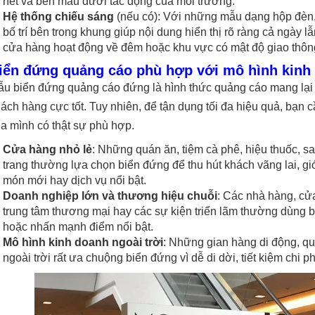
nét và bền màu dưới tác động của môi trường.
Hệ thống chiếu sáng
(nếu có): Với những mẫu dạng hộp đè
bố trí bên trong khung giúp nội dung hiển thị rõ ràng cả ngày l
cửa hàng hoạt động về đêm hoặc khu vực có mật độ giao thôn
iển đứng quảng cáo phù hợp với mô hình kinh
u biển đứng quảng cáo đứng là hình thức quảng cáo mang lại 
ách hàng cực tốt. Tuy nhiên, để tận dụng tối đa hiệu quả, bạn
a mình có thật sự phù hợp.
Cửa hàng nhỏ lẻ
: Những quán ăn, tiệm cà phê, hiệu thuốc, s
trang thường lựa chọn biển đứng để thu hút khách vãng lai, gi
món mới hay dịch vụ nổi bật.
Doanh nghiệp lớn và thương hiệu chuỗi
: Các nhà hàng, cửa
trung tâm thương mại hay các sự kiện triển lãm thường dùng 
hoặc nhấn mạnh điểm nổi bật.
Mô hình kinh doanh ngoài trời
: Những gian hàng di động, q
ngoài trời rất ưa chuộng biển đứng vì dễ di dời, tiết kiệm chi phí