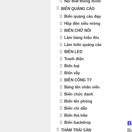
Nội thất thông minh
BIỂN QUẢNG CÁO
Biển quảng cáo đẹp
Hộp đèn siêu mỏng
BIỂN CHỮ NỔI
Làm bảng hiệu Alu
Làm biển quảng cáo
BIỂN LED
Tranh điện
Biển bạt
Biển vẫy
BIỂN CÔNG TY
Bảng tên nhân viên
Biển chức danh
Biển tên phòng
Biển chỉ dẫn
Biển thả trần
B
Biển backdrop
Bi
THẢM TRẢI SÀN