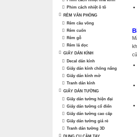
Phim cách nhiệt ô tô
RÈM VĂN PHÒNG
Rèm cầu vồng
B
Rèm cuốn
Rèm gỗ
Mẫ
Rèm lá dọc
kh
GIẤY DÁN KÍNH
củ
Decal dán kính
Giấy dán kính chống nắng
Giấy dán kính mờ
Tranh dán kính
GIẤY DÁN TƯỜNG
Giấy dán tường hiện đại
Giấy dán tường cổ điển
Giấy dán tường cao cấp
Giấy dán tường giá rẻ
Tranh dán tường 3D
DỤNG CỤ CẦM TAY