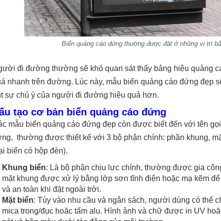
Biển quảng cáo đứng thường được đặt ở những vị trí bắ
ười đi đường thường sẽ khó quan sát thấy bảng hiệu quảng cá
á nhanh trên đường. Lúc này, mẫu biển quảng cáo đứng đẹp sẽ
t sự chú ý của người đi đường hiệu quả hơn.
ấu tạo cơ bản biển quảng cáo đứng
c mẫu biển quảng cáo đứng đẹp còn được biết đến với tên gọi
ng, thường được thiết kế với 3 bộ phận chính: phần khung, mặ
ại biển có hộp đèn).
Khung biển
: Là bộ phận chịu lực chính, thường được gia côn
mặt khung được xử lý bằng lớp sơn tĩnh điện hoặc mạ kẽm để
và an toàn khi đặt ngoài trời.
Mặt biển
: Tùy vào nhu cầu và ngân sách, người dùng có thể chọ
mica trong/đục hoặc tấm alu. Hình ảnh và chữ được in UV ho