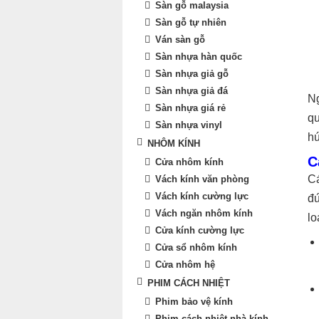
Sàn gỗ malaysia
Sàn gỗ tự nhiên
Ván sàn gỗ
Sàn nhựa hàn quốc
Sàn nhựa giả gỗ
Sàn nhựa giả đá
Ng
Sàn nhựa giá rẻ
qu
Sàn nhựa vinyl
hú
NHÔM KÍNH
C
Cửa nhôm kính
Cá
Vách kính văn phòng
Vách kính cường lực
đứ
Vách ngăn nhôm kính
lo
Cửa kính cường lực
Cửa sổ nhôm kính
Cửa nhôm hệ
PHIM CÁCH NHIỆT
Phim bảo vệ kính
Phim cách nhiệt nhà kính