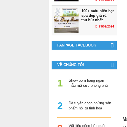
100+ mẫu biển bạt
spa đẹp giá rẻ,
thu hút nhất
29/02/2024
FANPAGE FACEBOOK
VỀ CHÚNG TÔI
Showroom hàng ngàn
mẫu mã cực phong phú
Đã tuyển chọn những sản
phẩm hội tụ tinh hoa
M
Vật liệu công bố nguồn