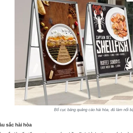
Bố cục bảng quảng cáo hài hòa, đủ làm nổi b
àu sắc hài hòa