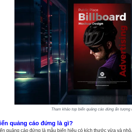
Tham khảo top biển quảng cáo đứng ấn tượng 
iển quảng cáo đứng là gì?
ển quảng cáo đứng là mẫu biển hiệu có kích thước vừa và nh