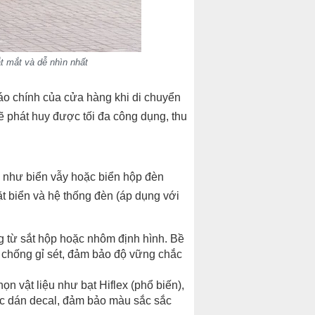
t mắt và dễ nhìn nhất
o chính của cửa hàng khi di chuyển
 phát huy được tối đa công dụng, thu
 như biển vẫy hoặc biển hộp đèn
t biển và hệ thống đèn (áp dụng với
g từ sắt hộp hoặc nhôm định hình. Bề
 chống gỉ sét, đảm bảo độ vững chắc
n vật liệu như bạt Hiflex (phổ biến),
ặc dán decal, đảm bảo màu sắc sắc