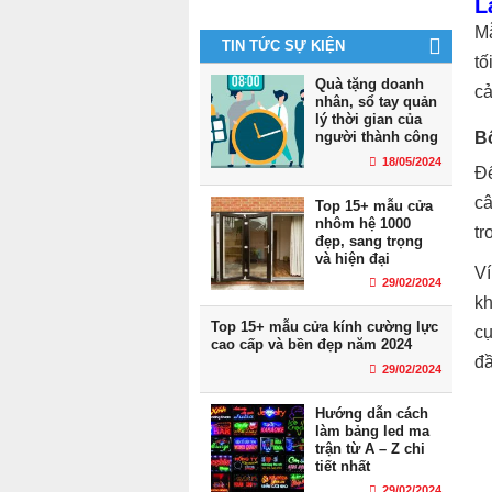
L
Mẫ
TIN TỨC SỰ KIỆN
tố
Quà tặng doanh
cả
nhân, sổ tay quản
lý thời gian của
B
người thành công
18/05/2024
Để
câ
Top 15+ mẫu cửa
nhôm hệ 1000
tr
đẹp, sang trọng
và hiện đại
Ví
29/02/2024
kh
Top 15+ mẫu cửa kính cường lực
cụ
cao cấp và bền đẹp năm 2024
đầ
29/02/2024
Hướng dẫn cách
làm bảng led ma
trận từ A – Z chi
tiết nhất
29/02/2024