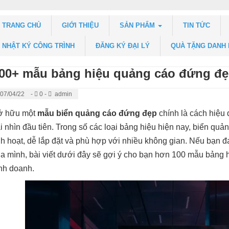
TRANG CHỦ
GIỚI THIỆU
SẢN PHẨM
TIN TỨC
NHẬT KÝ CÔNG TRÌNH
ĐĂNG KÝ ĐẠI LÝ
QUÀ TẶNG DANH
00+ mẫu bảng hiệu quảng cáo đứng đẹ
07/04/22
-
0 -
admin
ở hữu một
mẫu biển quảng cáo đứng đẹp
chính là cách hiệu
i nhìn đầu tiên. Trong số các loại bảng hiệu hiện nay, biển quả
nh hoạt, dễ lắp đặt và phù hợp với nhiều không gian. Nếu bạn 
a mình, bài viết dưới đây sẽ gợi ý cho bạn hơn 100 mẫu bảng 
nh doanh.