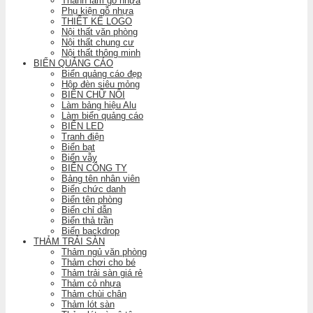
Thanh lam gỗ nhựa
Phụ kiện gỗ nhựa
THIẾT KẾ LOGO
Nội thất văn phòng
Nội thất chung cư
Nội thất thông minh
BIỂN QUẢNG CÁO
Biển quảng cáo đẹp
Hộp đèn siêu mỏng
BIỂN CHỮ NỔI
Làm bảng hiệu Alu
Làm biển quảng cáo
BIỂN LED
Tranh điện
Biển bạt
Biển vẫy
BIỂN CÔNG TY
Bảng tên nhân viên
Biển chức danh
Biển tên phòng
Biển chỉ dẫn
Biển thả trần
Biển backdrop
THẢM TRẢI SÀN
Thảm ngủ văn phòng
Thảm chơi cho bé
Thảm trải sàn giá rẻ
Thảm cỏ nhựa
Thảm chùi chân
Thảm lót sàn