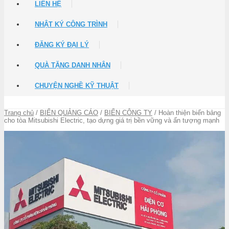
LIÊN HỆ
NHẬT KÝ CÔNG TRÌNH
ĐĂNG KÝ ĐẠI LÝ
QUÀ TẶNG DANH NHÂN
CHUYỆN NGHỀ KỸ THUẬT
Trang chủ
/
BIỂN QUẢNG CÁO
/
BIỂN CÔNG TY
/ Hoàn thiện biển bảng
cho tòa Mitsubishi Electric, tạo dựng giá trị bền vững và ấn tượng mạnh