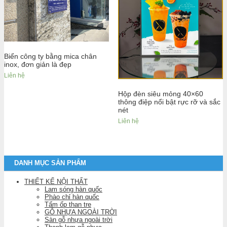
Biển công ty bằng mica chân
inox, đơn giản là đẹp
Liên hệ
Hộp đèn siêu mỏng 40×60
thông điệp nổi bật rực rỡ và sắc
nét
Liên hệ
DANH MỤC SẢN PHẨM
THIẾT KẾ NỘI THẤT
Lam sóng hàn quốc
Phào chỉ hàn quốc
Tấm ốp than tre
GỖ NHỰA NGOÀI TRỜI
Sàn gỗ nhựa ngoài trời