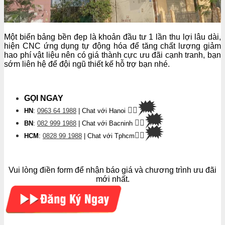
Một biển bảng bền đẹp là khoản đầu tư 1 lần thu lợi lâu dài,
hiện CNC ứng dụng tự động hóa để tăng chất lượng giảm
hao phí vật liệu nên có giá thành cực ưu đãi cạnh tranh, bạn
sớm liên hệ để đội ngũ thiết kế hỗ trợ bạn nhé.
GỌI NGAY
🗯
👉🏽
HN
:
0963 64 1988
| Chat
với Hanoi
🗯
👉🏽
BN
:
082 999 1988
| Chat với Bacninh
🗯
👉🏽
HCM
:
0828 99 1988
| Chat với Tphcm
Vui lòng điền form để nhận báo giá và chương trình ưu đãi
mới nhất.