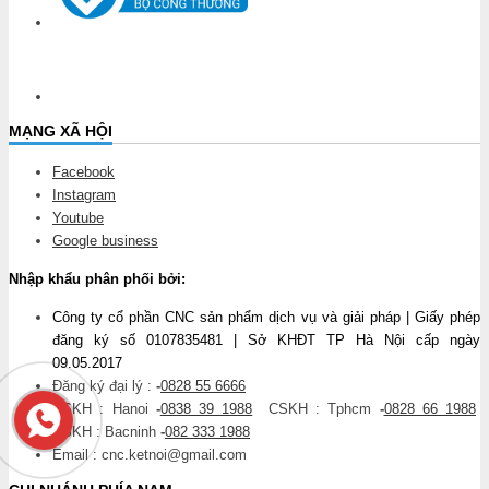
MẠNG XÃ HỘI
Facebook
Instagram
Youtube
Google business
Nhập khẩu phân phối bởi:
Công ty cổ phần CNC sản phẩm dịch vụ và giải pháp | Giấy phép
đăng ký số 0107835481 | Sở KHĐT TP Hà Nội cấp ngày
09.05.2017
Đăng ký đại lý :
-
0828 55 6666
CSKH : Hanoi
-
0838 39 1988
CSKH : Tphcm
-
0828 66 1988
CSKH : Bacninh
-
082 333 1988
Email : cnc.ketnoi@gmail.com