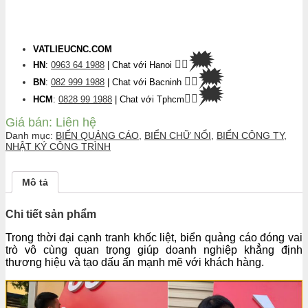
VATLIEUCNC.COM
🗯
👉🏽
HN
:
0963 64 1988
| Chat
với Hanoi
🗯
👉🏽
BN
:
082 999 1988
| Chat với Bacninh
🗯
👉🏽
HCM
:
0828 99 1988
| Chat với Tphcm
Giá bán:
Liên hệ
Danh mục:
BIỂN QUẢNG CÁO
,
BIỂN CHỮ NỔI
,
BIỂN CÔNG TY
,
NHẬT KÝ CÔNG TRÌNH
Mô tả
Chi tiết sản phẩm
Trong thời đại cạnh tranh khốc liệt, biển quảng cáo đóng vai
trò vô cùng quan trọng giúp doanh nghiệp khẳng định
thương hiệu và tạo dấu ấn mạnh mẽ với khách hàng.