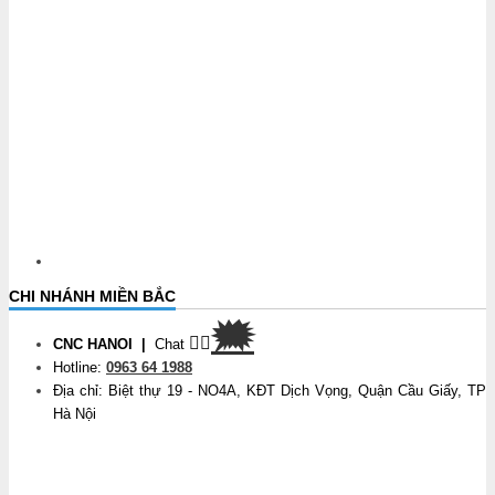
CHI NHÁNH MIỀN BẮC
🗯
👉🏽
CNC HANOI
|
Chat
Hotline:
0963 64 1988
Địa chỉ: Biệt thự 19 - NO4A, KĐT Dịch Vọng, Quận Cầu Giấy, TP
Hà Nội