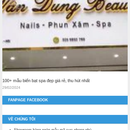
100+ mẫu biển bạt spa đẹp giá rẻ, thu hút nhất
29/02/2024
FANPAGE FACEBOOK
VỀ CHÚNG TÔI
Showroom hàng ngàn mẫu mã cực phong phú