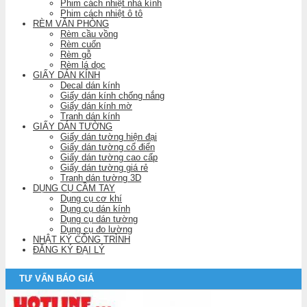
Phim cách nhiệt nhà kính
Phim cách nhiệt ô tô
RÈM VĂN PHÒNG
Rèm cầu vồng
Rèm cuốn
Rèm gỗ
Rèm lá dọc
GIẤY DÁN KÍNH
Decal dán kính
Giấy dán kính chống nắng
Giấy dán kính mờ
Tranh dán kính
GIẤY DÁN TƯỜNG
Giấy dán tường hiện đại
Giấy dán tường cổ điển
Giấy dán tường cao cấp
Giấy dán tường giá rẻ
Tranh dán tường 3D
DỤNG CỤ CẦM TAY
Dụng cụ cơ khí
Dụng cụ dán kính
Dụng cụ dán tường
Dụng cụ đo lường
NHẬT KÝ CÔNG TRÌNH
ĐĂNG KÝ ĐẠI LÝ
TƯ VẤN BÁO GIÁ