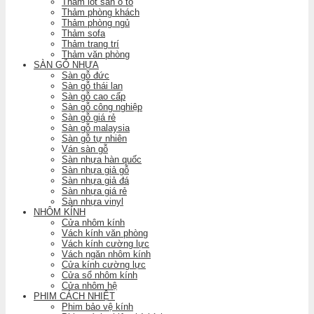
Thảm lót sàn ô tô
Thảm phòng khách
Thảm phòng ngủ
Thảm sofa
Thảm trang trí
Thảm văn phòng
SÀN GỖ NHỰA
Sàn gỗ đức
Sàn gỗ thái lan
Sàn gỗ cao cấp
Sàn gỗ công nghiệp
Sàn gỗ giá rẻ
Sàn gỗ malaysia
Sàn gỗ tự nhiên
Ván sàn gỗ
Sàn nhựa hàn quốc
Sàn nhựa giả gỗ
Sàn nhựa giả đá
Sàn nhựa giá rẻ
Sàn nhựa vinyl
NHÔM KÍNH
Cửa nhôm kính
Vách kính văn phòng
Vách kính cường lực
Vách ngăn nhôm kính
Cửa kính cường lực
Cửa sổ nhôm kính
Cửa nhôm hệ
PHIM CÁCH NHIỆT
Phim bảo vệ kính