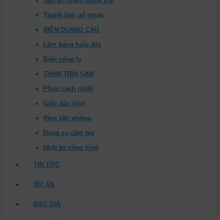
Sàn gỗ nhựa ngoài trời
Thanh lam gỗ nhựa
BIỂN QUẢNG CÁO
Làm bảng hiệu Alu
Biển công ty
THẢM TRẢI SÀN
Phim cách nhiệt
Giấy dán kính
Rèm văn phòng
Dụng cụ cầm tay
Nhật ký công trình
TIN TỨC
DỰ ÁN
BÁO GIÁ