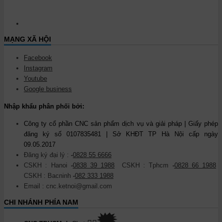
MẠNG XÃ HỘI
Facebook
Instagram
Youtube
Google business
Nhập khẩu phân phối bởi:
Công ty cổ phần CNC sản phẩm dịch vụ và giải pháp | Giấy phép
đăng ký số 0107835481 | Sở KHĐT TP Hà Nội cấp ngày
09.05.2017
Đăng ký đại lý :
-
0828 55 6666
CSKH : Hanoi
-
0838 39 1988
CSKH : Tphcm
-
0828 66 1988
CSKH : Bacninh
-
082 333 1988
Email : cnc.ketnoi@gmail.com
CHI NHÁNH PHÍA NAM
🗯