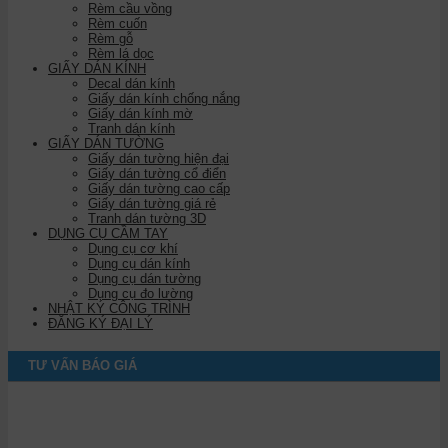
Rèm cầu vồng
Rèm cuốn
Rèm gỗ
Rèm lá dọc
GIẤY DÁN KÍNH
Decal dán kính
Giấy dán kính chống nắng
Giấy dán kính mờ
Tranh dán kính
GIẤY DÁN TƯỜNG
Giấy dán tường hiện đại
Giấy dán tường cổ điển
Giấy dán tường cao cấp
Giấy dán tường giá rẻ
Tranh dán tường 3D
DỤNG CỤ CẦM TAY
Dụng cụ cơ khí
Dụng cụ dán kính
Dụng cụ dán tường
Dụng cụ đo lường
NHẬT KÝ CÔNG TRÌNH
ĐĂNG KÝ ĐẠI LÝ
TƯ VẤN BÁO GIÁ