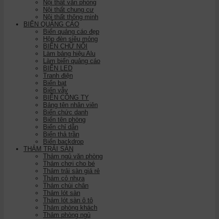
Nội thất văn phòng
Nội thất chung cư
Nội thất thông minh
BIỂN QUẢNG CÁO
Biển quảng cáo đẹp
Hộp đèn siêu mỏng
BIỂN CHỮ NỔI
Làm bảng hiệu Alu
Làm biển quảng cáo
BIỂN LED
Tranh điện
Biển bạt
Biển vẫy
BIỂN CÔNG TY
Bảng tên nhân viên
Biển chức danh
Biển tên phòng
Biển chỉ dẫn
Biển thả trần
Biển backdrop
THẢM TRẢI SÀN
Thảm ngủ văn phòng
Thảm chơi cho bé
Thảm trải sàn giá rẻ
Thảm cỏ nhựa
Thảm chùi chân
Thảm lót sàn
Thảm lót sàn ô tô
Thảm phòng khách
Thảm phòng ngủ