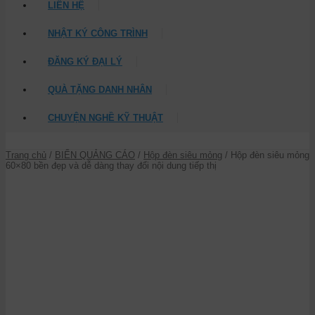
LIÊN HỆ
NHẬT KÝ CÔNG TRÌNH
ĐĂNG KÝ ĐẠI LÝ
QUÀ TẶNG DANH NHÂN
CHUYỆN NGHỀ KỸ THUẬT
Trang chủ
/
BIỂN QUẢNG CÁO
/
Hộp đèn siêu mỏng
/ Hộp đèn siêu mỏng
60×80 bền đẹp và dễ dàng thay đổi nội dung tiếp thị