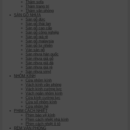
Thảm sofa
Thảm trang trí
Thảm văn phòng
SÀN GỖ NHỰA
Sàn gỗ đức
Sàn gỗ thái lan
Sàn gỗ cao cấp
Sàn gỗ công nghiệp
Sàn gỗ giá rẻ
Sàn gỗ malaysia
Sàn gỗ tự nhiên
Ván sàn gỗ
Sàn nhựa hàn quốc
Sàn nhựa giả gỗ
Sàn nhựa giả đá
Sàn nhựa giá rẻ
Sàn nhựa vinyl
NHÔM KÍNH
Cửa nhôm kính
Vách kính văn phòng
Vách kính cường lực
Vách ngăn nhôm kính
Cửa kính cường lực
Cửa sổ nhôm kính
Cửa nhôm hệ
PHIM CÁCH NHIỆT
Phim bảo vệ kính
Phim cách nhiệt nhà kính
Phim cách nhiệt ô tô
RÈM VĂN PHÒNG