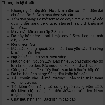
Thông tin kỹ thuật
Khung ngoài hộp đèn: Hợp kim nhôm sơn tĩnh điện đạt
chuẩn quốc tế. Sơn màu theo yêu cầu.
Tấm dẫn sáng: Là một tấm Mica dày 5mm, được kẻ các
đường dẫn sáng để khuyếch tán ánh sáng đi khắp mặt
tấm Mica.
Mica mặt: Mica cao cấp 2-3mm.
Độ dày hộp đèn: Loại 1 mặt dày 1,5cm. Loại hai mặt
dày 2,5cm
Rộng viền: 3cm
Màu sắc khung ngoài: Sơn màu theo yêu cầu. Thường
là trắng hoặc đen.
Nguồn sáng: Led 6530 siêu sáng.
Nguồn điện: Nguồn 12V, Bao nhiêu A phụ thuộc vào độ
lớn từng hộp đèn. (Có nguồn đi kèm khi khách đặt)
Công suất hộp đèn: Tùy thuộc vào kích thước hộp đèn.
Độ hài hòa ánh sáng: Sáng đều khắp hộp đèn.
Tiêu chuẩn bảo vệ môi trường: Hoàn toàn thân thiện
với môi trường.
Tiết kiệm điện năng: sử dụng nguồn sáng viền LED,
tiết kiệm điện năng lên đến 80% so với đèn Neon
truyền thống.
Chất liệu hình ảnh: Backlit film cao cấp.