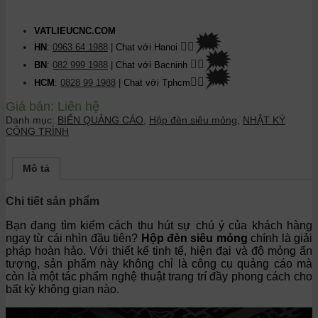
VATLIEUCNC.COM
🗯
👉🏽
HN
:
0963 64 1988
| Chat
với Hanoi
🗯
👉🏽
BN
:
082 999 1988
| Chat với Bacninh
🗯
👉🏽
HCM
:
0828 99 1988
| Chat với Tphcm
Giá bán:
Liên hệ
Danh mục:
BIỂN QUẢNG CÁO
,
Hộp đèn siêu mỏng
,
NHẬT KÝ
CÔNG TRÌNH
Mô tả
Chi tiết sản phẩm
Bạn đang tìm kiếm cách thu hút sự chú ý của khách hàng
ngay từ cái nhìn đầu tiên?
Hộp đèn siêu mỏng
chính là giải
pháp hoàn hảo. Với thiết kế tinh tế, hiện đại và độ mỏng ấn
tượng, sản phẩm này không chỉ là công cụ quảng cáo mà
còn là một tác phẩm nghệ thuật trang trí đầy phong cách cho
bất kỳ không gian nào.