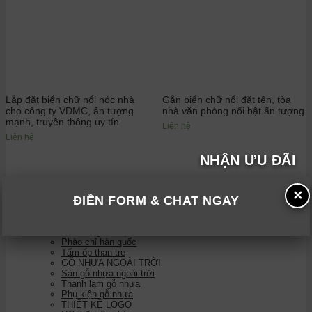
Lắp đặt biển chữ nổi nóc nhà
Gắn biển chữ nổi đặt tên, tòa
cho công ty VDMC, ấn tượng
nhà văn phòng nổi bật ấn tượng
mạnh, truyền thông uy tín
Liên hệ
Liên hệ
NHẬN ƯU ĐÃI
✕
DANH MỤC SẢN PHẨM
ĐIỀN FORM & CHAT NGAY
THIẾT KẾ NỘI THẤT
Lam sóng hàn quốc
Phào chỉ hàn quốc
Tấm ốp than tre
GỖ NHỰA NGOÀI TRỜI
Sàn gỗ nhựa ngoài trời
Thanh lam gỗ nhựa
Phụ kiện gỗ nhựa
THIẾT KẾ LOGO