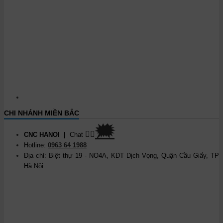
CHI NHÁNH MIỀN BẮC
🗯
👉🏽
CNC HANOI
|
Chat
Hotline:
0963 64 1988
Địa chỉ: Biệt thự 19 - NO4A, KĐT Dịch Vọng, Quận Cầu Giấy, TP
Hà Nội