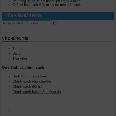
Hệ thống đại lý và chi nhánh phủ rộng 3 miền
Chế độ bảo hành điện tử uy tín trên toàn quốc
TÌM KIẾM SẢN PHẨM
VỀ CHÚNG TÔI
Tin tức
Dự án
Thư viện
Quy định và chính sách:
Hình thức thanh toán
Chính sách vận chuyển
Chính sách đổi trả
Chính sách bảo mật thông tin