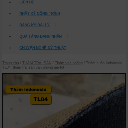
LIÊN HỆ
NHẬT KÝ CÔNG TRÌNH
ĐĂNG KÝ ĐẠI LÝ
QUÀ TẶNG DANH NHÂN
CHUYỆN NGHỀ KỸ THUẬT
Trang chủ
/
THẢM TRẢI SÀN
/
Thảm văn phòng
/ Thảm cuộn Indonesia
TL04, thảm trải sàn văn phòng giá tốt