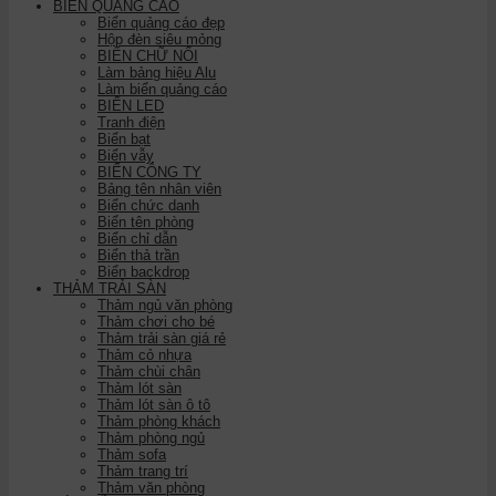
BIỂN QUẢNG CÁO
Biển quảng cáo đẹp
Hộp đèn siêu mỏng
BIỂN CHỮ NỔI
Làm bảng hiệu Alu
Làm biển quảng cáo
BIỂN LED
Tranh điện
Biển bạt
Biển vẫy
BIỂN CÔNG TY
Bảng tên nhân viên
Biển chức danh
Biển tên phòng
Biển chỉ dẫn
Biển thả trần
Biển backdrop
THẢM TRẢI SÀN
Thảm ngủ văn phòng
Thảm chơi cho bé
Thảm trải sàn giá rẻ
Thảm cỏ nhựa
Thảm chùi chân
Thảm lót sàn
Thảm lót sàn ô tô
Thảm phòng khách
Thảm phòng ngủ
Thảm sofa
Thảm trang trí
Thảm văn phòng