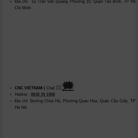
Địa chỉ: 52 Trần Văn Quang, Phường 10, Quận Tân Bình, TP Hồ
Chí Minh
🗯
👉🏽
CNC VIETNAM
|
Chat
Hotline:
0838 39 1988
Địa chỉ: Đường Chùa Hà, Phường Quan Hoa, Quận Cầu Giấy, TP
Hà Nội