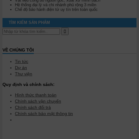
Vật liệu công bố nguồn gốc, xuất xứ minh bạch
Hệ thống đại lý và chi nhánh phủ rộng 3 miền
Chế độ bảo hành điện tử uy tín trên toàn quốc
TÌM KIẾM SẢN PHẨM
VỀ CHÚNG TÔI
Tin tức
Dự án
Thư viện
Quy định và chính sách:
Hình thức thanh toán
Chính sách vận chuyển
Chính sách đổi trả
Chính sách bảo mật thông tin