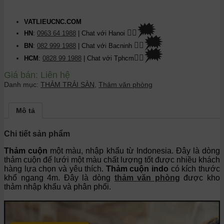
VATLIEUCNC.COM
🗯
👉🏽
HN
:
0963 64 1988
| Chat
với Hanoi
🗯
👉🏽
BN
:
082 999 1988
| Chat với Bacninh
🗯
👉🏽
HCM
:
0828 99 1988
| Chat với Tphcm
Giá bán:
Liên hệ
Danh mục:
THẢM TRẢI SÀN
,
Thảm văn phòng
Mô tả
Chi tiết sản phẩm
Thảm cuộn
một màu, nhập khẩu từ Indonesia. Đây là dòng
thảm cuộn đế lưới một màu chất lượng tốt được nhiều khách
hàng lựa chọn và yêu thích.
Thảm cuộn indo
có kích thước
khổ ngang 4m. Đây là dòng
thảm văn phòng
được kho
thảm nhập khẩu và phân phối.