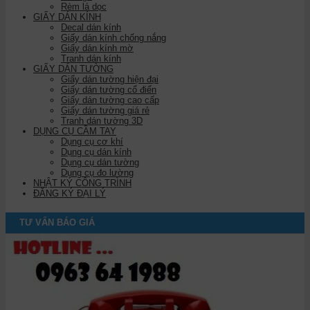
Rèm lá dọc
GIẤY DÁN KÍNH
Decal dán kính
Giấy dán kính chống nắng
Giấy dán kính mờ
Tranh dán kính
GIẤY DÁN TƯỜNG
Giấy dán tường hiện đại
Giấy dán tường cổ điển
Giấy dán tường cao cấp
Giấy dán tường giá rẻ
Tranh dán tường 3D
DỤNG CỤ CẦM TAY
Dụng cụ cơ khí
Dụng cụ dán kính
Dụng cụ dán tường
Dụng cụ đo lường
NHẬT KÝ CÔNG TRÌNH
ĐĂNG KÝ ĐẠI LÝ
TƯ VẤN BÁO GIÁ