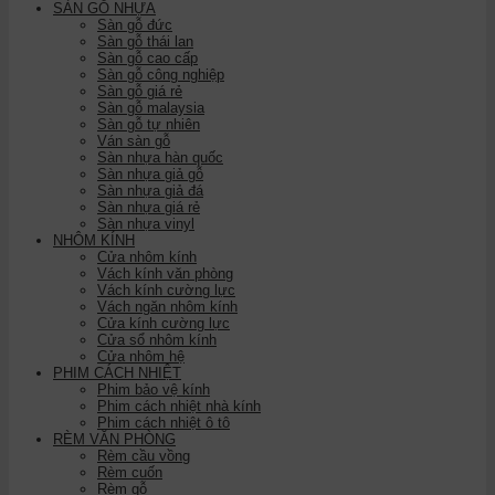
SÀN GỖ NHỰA
Sàn gỗ đức
Sàn gỗ thái lan
Sàn gỗ cao cấp
Sàn gỗ công nghiệp
Sàn gỗ giá rẻ
Sàn gỗ malaysia
Sàn gỗ tự nhiên
Ván sàn gỗ
Sàn nhựa hàn quốc
Sàn nhựa giả gỗ
Sàn nhựa giả đá
Sàn nhựa giá rẻ
Sàn nhựa vinyl
NHÔM KÍNH
Cửa nhôm kính
Vách kính văn phòng
Vách kính cường lực
Vách ngăn nhôm kính
Cửa kính cường lực
Cửa sổ nhôm kính
Cửa nhôm hệ
PHIM CÁCH NHIỆT
Phim bảo vệ kính
Phim cách nhiệt nhà kính
Phim cách nhiệt ô tô
RÈM VĂN PHÒNG
Rèm cầu vồng
Rèm cuốn
Rèm gỗ