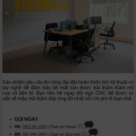
S
ản phẩm yêu cầu thi công lắp đặt hoàn thiện bởi kỹ thuật có
tay nghề để đảm bảo bề mặt sàn được trải thảm thẩm mỹ
cao và bền bỉ. Bạn liên hệ ngay đội ngũ CNC để được tư
vấn về mẫu mã thảm đáp ứng tốt nhất với chi phí rẻ bạn nhé.
GỌI NGAY
🗯
👉🏽
HN
:
0963 64 1988
| Chat
với Hanoi
🗯
👉🏽
BN
:
082 999 1988
| Chat với Bacninh