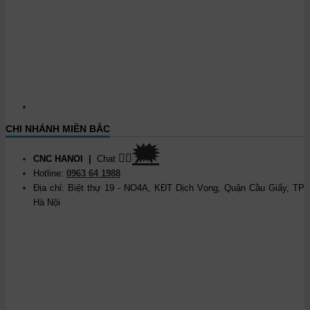
CHI NHÁNH MIỀN BẮC
🗯
👉🏽
CNC HANOI
|
Chat
Hotline:
0963 64 1988
Địa chỉ: Biệt thự 19 - NO4A, KĐT Dịch Vọng, Quận Cầu Giấy, TP
Hà Nội