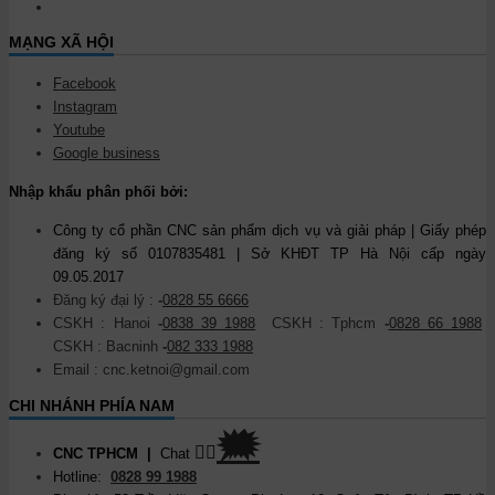
MẠNG XÃ HỘI
Facebook
Instagram
Youtube
Google business
Nhập khẩu phân phối bởi:
Công ty cổ phần CNC sản phẩm dịch vụ và giải pháp | Giấy phép
đăng ký số 0107835481 | Sở KHĐT TP Hà Nội cấp ngày
09.05.2017
Đăng ký đại lý :
-
0828 55 6666
CSKH : Hanoi
-
0838 39 1988
CSKH : Tphcm
-
0828 66 1988
CSKH : Bacninh
-
082 333 1988
Email : cnc.ketnoi@gmail.com
CHI NHÁNH PHÍA NAM
🗯
👉🏽
CNC TPHCM
|
Chat
Hotline:
0828 99 1988