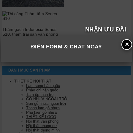
NHẬN ƯU ĐÃI
Thảm gạch Indonesia Series
S10, thảm trải sàn văn phòng
đơn sắc thanh lịch
✕
Liên hệ
ĐIỀN FORM & CHAT NGAY
DANH MỤC SẢN PHẨM
THIẾT KẾ NỘI THẤT
Lam sóng hàn quốc
Phào chỉ hàn quốc
Tấm ốp than tre
GỖ NHỰA NGOÀI TRỜI
Sàn gỗ nhựa ngoài trời
Thanh lam gỗ nhựa
Phụ kiện gỗ nhựa
THIẾT KẾ LOGO
Nội thất văn phòng
Nội thất chung cư
Nội thất thông minh