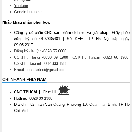
Youtube
Google business
Nhập khẩu phân phối bởi:
Công ty cổ phần CNC sản phẩm dịch vụ và giải pháp | Giấy phép
đăng ký số 0107835481 | Sở KHĐT TP Hà Nội cấp ngày
09.05.2017
Đăng ký đại lý :
-
0828 55 6666
CSKH : Hanoi
-
0838 39 1988
CSKH : Tphcm
-
0828 66 1988
CSKH : Bacninh
-
082 333 1988
Email : cnc.ketnoi@gmail.com
CHI NHÁNH PHÍA NAM
🗯
👉🏽
CNC TPHCM
|
Chat
Hotline:
0828 99 1988
Địa chỉ: 52 Trần Văn Quang, Phường 10, Quận Tân Bình, TP Hồ
Chí Minh