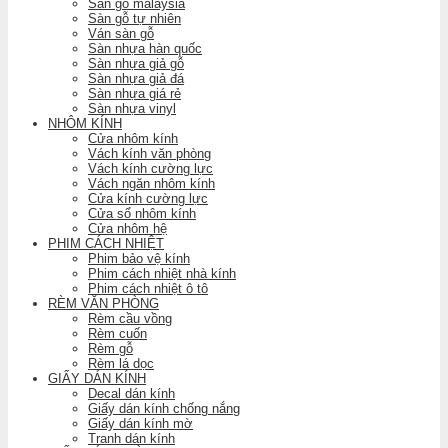
Sàn gỗ malaysia
Sàn gỗ tự nhiên
Ván sàn gỗ
Sàn nhựa hàn quốc
Sàn nhựa giả gỗ
Sàn nhựa giả đá
Sàn nhựa giá rẻ
Sàn nhựa vinyl
NHÔM KÍNH
Cửa nhôm kính
Vách kính văn phòng
Vách kính cường lực
Vách ngăn nhôm kính
Cửa kính cường lực
Cửa sổ nhôm kính
Cửa nhôm hệ
PHIM CÁCH NHIỆT
Phim bảo vệ kính
Phim cách nhiệt nhà kính
Phim cách nhiệt ô tô
RÈM VĂN PHÒNG
Rèm cầu vồng
Rèm cuốn
Rèm gỗ
Rèm lá dọc
GIẤY DÁN KÍNH
Decal dán kính
Giấy dán kính chống nắng
Giấy dán kính mờ
Tranh dán kính