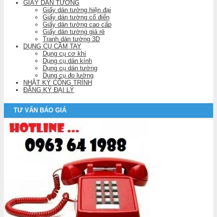
GIẤY DÁN TƯỜNG
Giấy dán tường hiện đại
Giấy dán tường cổ điển
Giấy dán tường cao cấp
Giấy dán tường giá rẻ
Tranh dán tường 3D
DỤNG CỤ CẦM TAY
Dụng cụ cơ khí
Dụng cụ dán kính
Dụng cụ dán tường
Dụng cụ đo lường
NHẬT KÝ CÔNG TRÌNH
ĐĂNG KÝ ĐẠI LÝ
TƯ VẤN BÁO GIÁ