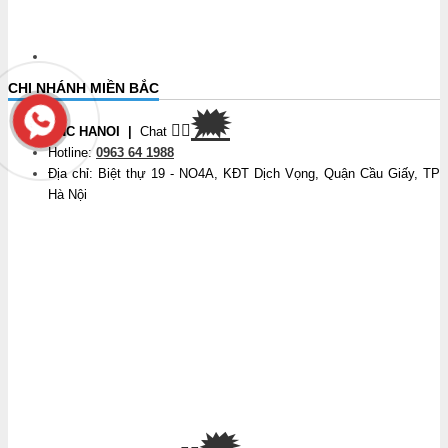
CHI NHÁNH MIỀN BẮC
🗯
👉🏽
CNC HANOI
|
Chat
Hotline:
0963 64 1988
Địa chỉ: Biệt thự 19 - NO4A, KĐT Dịch Vọng, Quận Cầu Giấy, TP
Hà Nội
🗯