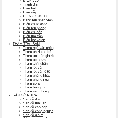
BIỂN LED
Tranh điện
Biển bạt
Biển vẫy
BIỂN CÔNG TY
Bảng tên nhân viên
Biển chức danh
Biển tên phòng
Biển chỉ dẫn
Biển thả trần
Biển backdrop
THẢM TRẢI SÀN
Thảm ngủ văn phòng
Thảm chơi cho bé
Thảm trải sàn giá rẻ
Thảm cỏ nhựa
Thảm chùi chân
Thảm lót sàn
Thảm lót sàn ô tô
Thảm phòng khách
Thảm phòng ngủ
Thảm sofa
Thảm trang trí
Thảm văn phòng
SÀN GỖ NHỰA
Sàn gỗ đức
Sàn gỗ thái lan
Sàn gỗ cao cấp
Sàn gỗ công nghiệp
Sàn gỗ giá rẻ