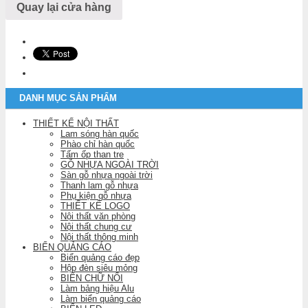
Quay lại cửa hàng
DANH MỤC SẢN PHẨM
THIẾT KẾ NỘI THẤT
Lam sóng hàn quốc
Phào chỉ hàn quốc
Tấm ốp than tre
GỖ NHỰA NGOÀI TRỜI
Sàn gỗ nhựa ngoài trời
Thanh lam gỗ nhựa
Phụ kiện gỗ nhựa
THIẾT KẾ LOGO
Nội thất văn phòng
Nội thất chung cư
Nội thất thông minh
BIỂN QUẢNG CÁO
Biển quảng cáo đẹp
Hộp đèn siêu mỏng
BIỂN CHỮ NỔI
Làm bảng hiệu Alu
Làm biển quảng cáo