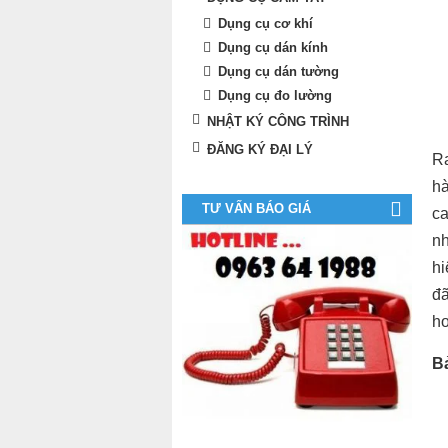
Dụng cụ cơ khí
Dụng cụ dán kính
Dụng cụ dán tường
Dụng cụ đo lường
NHẬT KÝ CÔNG TRÌNH
ĐĂNG KÝ ĐẠI LÝ
Ra
hà
TƯ VẤN BÁO GIÁ
ca
nh
hi
đã
h
B