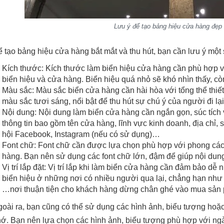
Lưu ý để tạo bảng hiệu cửa hàng đẹp
 tạo bảng hiệu cửa hàng bắt mắt và thu hút, bạn cần lưu ý một 
Kích thước: Kích thước làm biển hiệu cửa hàng cần phù hợp với
biển hiệu và cửa hàng. Biển hiệu quá nhỏ sẽ khó nhìn thấy, c
Màu sắc: Màu sắc biển cửa hàng cần hài hòa với tổng thể thiế
màu sắc tươi sáng, nổi bật để thu hút sự chú ý của người đi lạ
Nội dung: Nội dung làm biển cửa hàng cần ngắn gọn, súc tích
thông tin bao gồm tên cửa hàng, lĩnh vực kinh doanh, địa chỉ, 
hội Facebook, Instagram (nếu có sử dụng)…
Font chữ: Font chữ cần được lựa chọn phù hợp với phong cá
hàng. Bạn nên sử dụng các font chữ lớn, đậm để giúp nội dung
Vị trí lắp đặt: Vị trí lắp khi làm biển cửa hàng cần đảm bảo dễ 
biển hiệu ở những nơi có nhiều người qua lại, chẳng hạn như 
…nơi thuận tiện cho khách hàng dừng chân ghé vào mua sản 
oài ra, bạn cũng có thể sử dụng các hình ảnh, biểu tượng hoặc 
ớ. Bạn nên lựa chọn các hình ảnh, biểu tượng phù hợp với ng