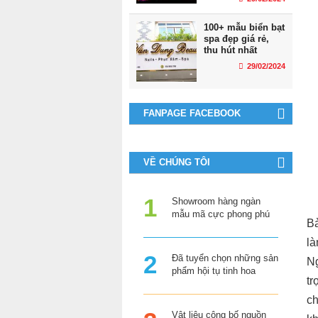
100+ mẫu biển bạt
spa đẹp giá rẻ,
thu hút nhất
29/02/2024
FANPAGE FACEBOOK
VỀ CHÚNG TÔI
Showroom hàng ngàn
mẫu mã cực phong phú
Bả
là
Đã tuyển chọn những sản
Ng
phẩm hội tụ tinh hoa
tr
ch
Vật liệu công bố nguồn