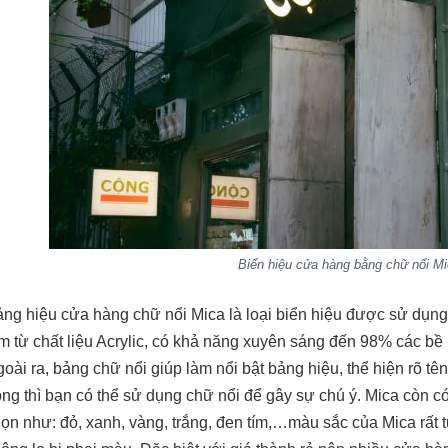
Biển hiệu cửa hàng bằng chữ nổi M
ng hiệu cửa hàng chữ nổi Mica là loại biển hiệu được sử dụng
m từ chất liệu Acrylic, có khả năng xuyên sáng đến 98% các bề
oài ra, bảng chữ nổi giúp làm nổi bật bảng hiệu, thể hiện rõ t
ọng thì bạn có thể sử dụng chữ nổi để gây sự chú ý. Mica còn c
ọn như: đỏ, xanh, vàng, trắng, đen tím,…màu sắc của Mica rất