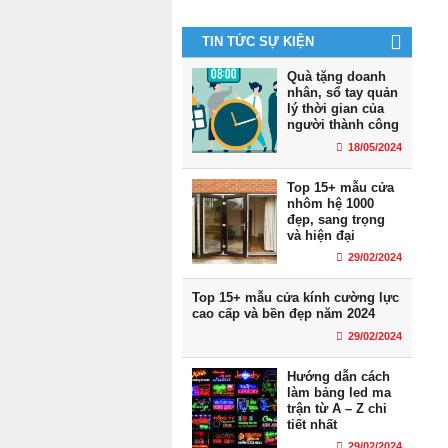
TIN TỨC SỰ KIỆN
Quà tặng doanh
nhân, sổ tay quản
lý thời gian của
người thành công
18/05/2024
Top 15+ mẫu cửa
nhôm hệ 1000
đẹp, sang trọng
và hiện đại
29/02/2024
Top 15+ mẫu cửa kính cường lực
cao cấp và bền đẹp năm 2024
29/02/2024
Hướng dẫn cách
làm bảng led ma
trận từ A – Z chi
tiết nhất
29/02/2024