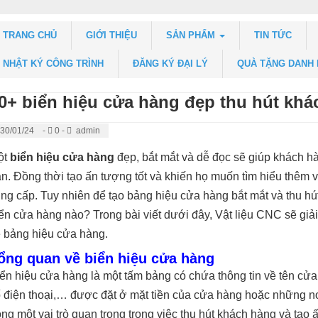
TRANG CHỦ
GIỚI THIỆU
SẢN PHẨM
TIN TỨC
NHẬT KÝ CÔNG TRÌNH
ĐĂNG KÝ ĐẠI LÝ
QUÀ TẶNG DANH
0+ biển hiệu cửa hàng đẹp thu hút khá
30/01/24
-
0 -
admin
ột
biển hiệu cửa hàng
đẹp, bắt mắt và dễ đọc sẽ giúp khách h
n. Đồng thời tạo ấn tượng tốt và khiến họ muốn tìm hiểu thêm
ng cấp. Tuy nhiên để tạo bảng hiệu cửa hàng bắt mắt và thu hú
ển cửa hàng nào? Trong bài viết dưới đây, Vật liệu CNC sẽ giả
 bảng hiệu cửa hàng.
ổng quan về biển hiệu cửa hàng
ển hiệu cửa hàng là một tấm bảng có chứa thông tin về tên cửa 
 điện thoại,… được đặt ở mặt tiền của cửa hàng hoặc những nơ
ng một vai trò quan trọng trong việc thu hút khách hàng và tạo