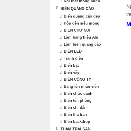
Nội thất thông minh
Ng
BIỂN QUẢNG CÁO
th
Biển quảng cáo đẹp
Hộp đèn siêu mỏng
M
BIỂN CHỮ NỔI
Làm bảng hiệu Alu
Làm biển quảng cáo
BIỂN LED
Tranh điện
Biển bạt
Biển vẫy
BIỂN CÔNG TY
Bảng tên nhân viên
Biển chức danh
Biển tên phòng
Biển chỉ dẫn
Biển thả trần
Biển backdrop
THẢM TRẢI SÀN