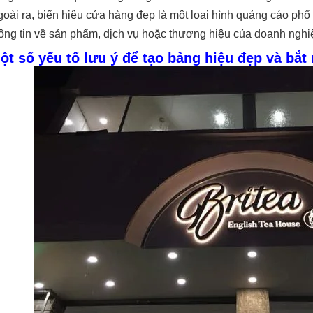
oài ra, biển hiệu cửa hàng đẹp là một loại hình quảng cáo phổ 
ông tin về sản phẩm, dịch vụ hoặc thương hiệu của doanh nghi
ột số yếu tố lưu ý để tạo bảng hiệu đẹp và bắt