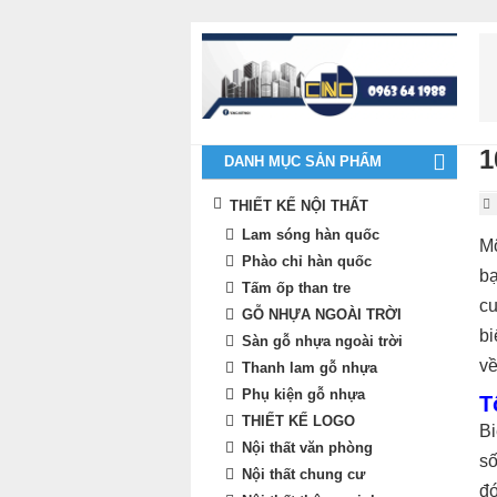
1
DANH MỤC SẢN PHẨM
THIẾT KẾ NỘI THẤT
Lam sóng hàn quốc
M
Phào chỉ hàn quốc
bạ
Tấm ốp than tre
cu
GỖ NHỰA NGOÀI TRỜI
bi
Sàn gỗ nhựa ngoài trời
về
Thanh lam gỗ nhựa
Phụ kiện gỗ nhựa
T
THIẾT KẾ LOGO
Bi
Nội thất văn phòng
số
Nội thất chung cư
đó