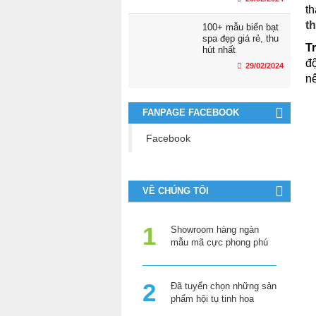
th
t
100+ mẫu biển bạt
spa đẹp giá rẻ, thu
T
hút nhất
độ
29/02/2024
nê
FANPAGE FACEBOOK
Facebook
VỀ CHÚNG TÔI
Showroom hàng ngàn
mẫu mã cực phong phú
Đã tuyển chọn những sản
phẩm hội tụ tinh hoa