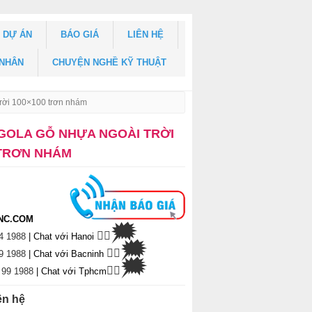
DỰ ÁN
BÁO GIÁ
LIÊN HỆ
 NHÂN
CHUYỆN NGHỀ KỸ THUẬT
trời 100×100 trơn nhám
GOLA GỖ NHỰA NGOÀI TRỜI
 TRƠN NHÁM
NC.COM
🗯
👉🏽
4 1988
| Chat
với Hanoi
🗯
👉🏽
9 1988
| Chat với Bacninh
🗯
👉🏽
 99 1988
| Chat với Tphcm
ên hệ