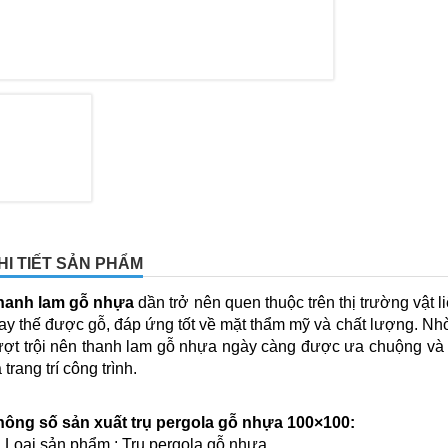
HI TIẾT SẢN PHẨM
hanh lam gỗ nhựa
dần trở nên quen thuộc trên thị trường vật l
ay thế được gỗ, đáp ứng tốt về mặt thẩm mỹ và chất lượng. Nh
ượt trội nên thanh lam gỗ nhựa ngày càng được ưa chuộng và s
 trang trí công trình.
hông số sản xuất trụ pergola gỗ nhựa 100×100:
Loại sản phẩm : Trụ pergola gỗ nhựa