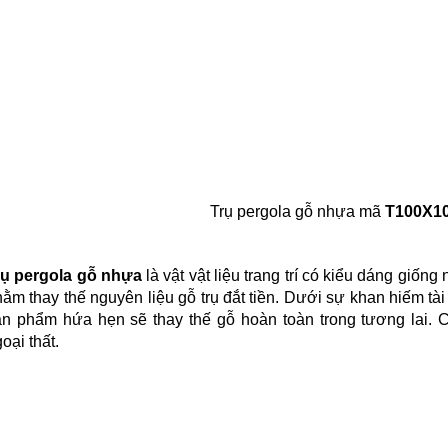
Trụ pergola gỗ nhựa mã
T100X1
rụ pergola gỗ nhựa
là vật vật liệu trang trí có kiểu dáng giốn
ằm thay thế nguyên liệu gỗ trụ đắt tiền. Dưới sự khan hiếm t
ản phẩm hứa hẹn sẽ thay thế gỗ hoàn toàn trong tương lai. 
oại thất.