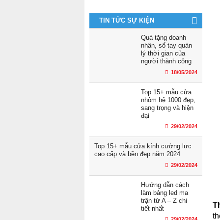
TIN TỨC SỰ KIỆN
Quà tặng doanh
nhân, sổ tay quản
lý thời gian của
người thành công
18/05/2024
Top 15+ mẫu cửa
nhôm hệ 1000 đẹp,
sang trọng và hiện
đại
29/02/2024
Top 15+ mẫu cửa kính cường lực
cao cấp và bền đẹp năm 2024
29/02/2024
Hướng dẫn cách
làm bảng led ma
trận từ A – Z chi
T
tiết nhất
th
29/02/2024