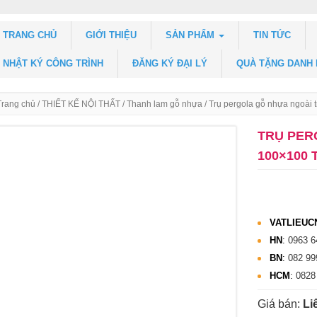
TRANG CHỦ
GIỚI THIỆU
SẢN PHẨM
TIN TỨC
NHẬT KÝ CÔNG TRÌNH
ĐĂNG KÝ ĐẠI LÝ
QUÀ TẶNG DANH
Trang chủ
/
THIẾT KẾ NỘI THẤT
/
Thanh lam gỗ nhựa
/ Trụ pergola gỗ nhựa ngoài 
TRỤ PER
100×100
VATLIEUC
HN
:
0963 6
BN
:
082 99
HCM
:
0828
Giá bán:
Li