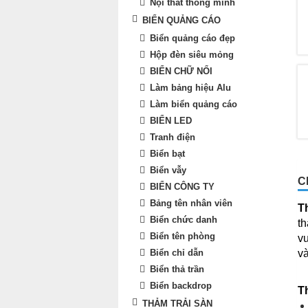
Nội thất thông minh
BIỂN QUẢNG CÁO
Biển quảng cáo đẹp
Hộp đèn siêu mỏng
BIỂN CHỮ NỔI
Làm bảng hiệu Alu
Làm biển quảng cáo
BIỂN LED
Tranh điện
Biển bạt
Biển vẫy
C
BIỂN CÔNG TY
Bảng tên nhân viên
T
Biển chức danh
th
Biển tên phòng
v
Biển chỉ dẫn
và
Biển thả trần
Biển backdrop
T
THẢM TRẢI SÀN