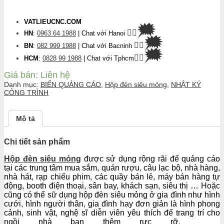
VATLIEUCNC.COM
🗯
👉🏽
HN
:
0963 64 1988
| Chat
với Hanoi
🗯
👉🏽
BN
:
082 999 1988
| Chat với Bacninh
🗯
👉🏽
HCM
:
0828 99 1988
| Chat với Tphcm
Giá bán:
Liên hệ
Danh mục:
BIỂN QUẢNG CÁO
,
Hộp đèn siêu mỏng
,
NHẬT KÝ
CÔNG TRÌNH
Mô tả
Chi tiết sản phẩm
Hộp đèn siêu mỏng
được sử dụng rộng rãi để quảng cáo
tại các trung tâm mua sắm, quán rượu, câu lạc bộ, nhà hàng,
nhà hát, rạp chiếu phim, các quầy bán lẻ, máy bán hàng tự
động, booth điện thoại, sân bay, khách sạn, siêu thị … Hoặc
cũng có thể sữ dụng hộp đèn siêu mỏng ở gia đình như hình
cưới, hình người thân, gia đình hay đơn giản là hình phong
cảnh, sinh vật, nghệ sĩ diễn viên yêu thích để trang trí cho
ngồi nhà bạn thêm rực rỡ.