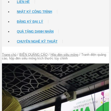
LIÊN HỆ
NHẬT KÝ CÔNG TRÌNH
ĐĂNG KÝ ĐẠI LÝ
QUÀ TẶNG DANH NHÂN
CHUYỆN NGHỀ KỸ THUẬT
Trang chủ
/
BIỂN QUẢNG CÁO
/
Hộp đèn siêu mỏng
/ Tranh điện quảng
cáo, hộp đèn siêu mỏng kích thước tùy chỉnh