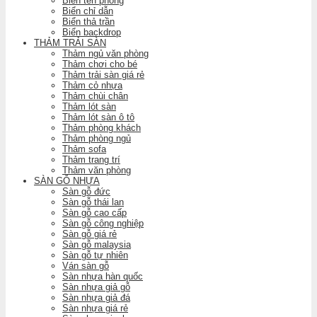
Biển tên phòng
Biển chỉ dẫn
Biển thả trần
Biển backdrop
THẢM TRẢI SÀN
Thảm ngủ văn phòng
Thảm chơi cho bé
Thảm trải sàn giá rẻ
Thảm cỏ nhựa
Thảm chùi chân
Thảm lót sàn
Thảm lót sàn ô tô
Thảm phòng khách
Thảm phòng ngủ
Thảm sofa
Thảm trang trí
Thảm văn phòng
SÀN GỖ NHỰA
Sàn gỗ đức
Sàn gỗ thái lan
Sàn gỗ cao cấp
Sàn gỗ công nghiệp
Sàn gỗ giá rẻ
Sàn gỗ malaysia
Sàn gỗ tự nhiên
Ván sàn gỗ
Sàn nhựa hàn quốc
Sàn nhựa giả gỗ
Sàn nhựa giả đá
Sàn nhựa giá rẻ