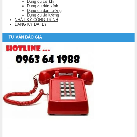
Dụng cụ cơ khí
Dụng cụ dán kính
Dụng cụ dán tường
Dụng cụ đo lường
NHẬT KÝ CÔNG TRÌNH
ĐĂNG KÝ ĐẠI LÝ
TƯ VẤN BÁO GIÁ