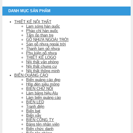
DANH MỤC SẢN PHẨM
THIẾT KẾ NỘI THẤT
Lam sóng hàn quốc
Phào chỉ hàn quốc
Tấm ốp than tre
GỖ NHỰA NGOÀI TRỜI
Sàn gỗ nhựa ngoài trời
Thanh lam gỗ nhựa
Phụ kiện gỗ nhựa
THIẾT KẾ LOGO
Nội thất văn phòng
Nội thất chung cư
Nội thất thông minh
BIỂN QUẢNG CÁO
Biển quảng cáo đẹp
Hộp đèn siêu mỏng
BIỂN CHỮ NỔI
Làm bảng hiệu Alu
Làm biển quảng cáo
BIỂN LED
Tranh điện
Biển bạt
Biển vẫy
BIỂN CÔNG TY
Bảng tên nhân viên
Biển chức danh