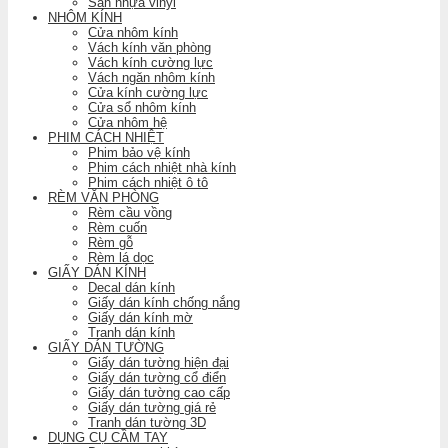
Sàn nhựa vinyl
NHÔM KÍNH
Cửa nhôm kính
Vách kính văn phòng
Vách kính cường lực
Vách ngăn nhôm kính
Cửa kính cường lực
Cửa sổ nhôm kính
Cửa nhôm hệ
PHIM CÁCH NHIỆT
Phim bảo vệ kính
Phim cách nhiệt nhà kính
Phim cách nhiệt ô tô
RÈM VĂN PHÒNG
Rèm cầu vồng
Rèm cuốn
Rèm gỗ
Rèm lá dọc
GIẤY DÁN KÍNH
Decal dán kính
Giấy dán kính chống nắng
Giấy dán kính mờ
Tranh dán kính
GIẤY DÁN TƯỜNG
Giấy dán tường hiện đại
Giấy dán tường cổ điển
Giấy dán tường cao cấp
Giấy dán tường giá rẻ
Tranh dán tường 3D
DỤNG CỤ CẦM TAY