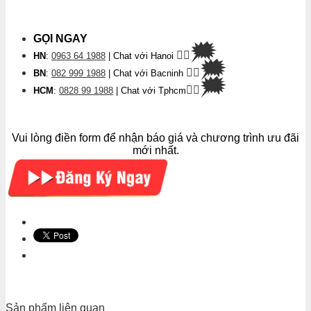
GỌI NGAY
🗯
👉🏽
HN
:
0963 64 1988
| Chat
với Hanoi
🗯
👉🏽
BN
:
082 999 1988
| Chat với Bacninh
🗯
👉🏽
HCM
:
0828 99 1988
| Chat với Tphcm
Vui lòng điền form để nhận báo giá và chương trình ưu đãi
mới nhất.
Sản phẩm liên quan