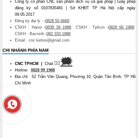
Công ty cổ phần CNC sản phẩm dịch vụ và giải pháp | Giấy phép
đăng ký số 0107835481 | Sở KHĐT TP Hà Nội cấp ngày
09.05.2017
Đăng ký đại lý :
-
0828 55 6666
CSKH : Hanoi
-
0838 39 1988
CSKH : Tphcm
-
0828 66 1988
CSKH : Bacninh
-
082 333 1988
Email : cnc.ketnoi@gmail.com
CHI NHÁNH PHÍA NAM
🗯
👉🏽
CNC TPHCM
|
Chat
Hotline:
0828 99 1988
Địa chỉ: 52 Trần Văn Quang, Phường 10, Quận Tân Bình, TP Hồ
Chí Minh