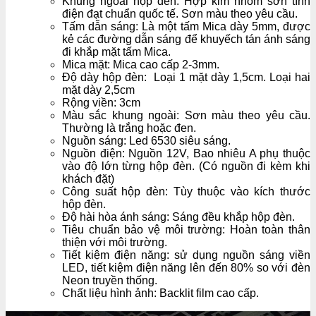
Khung ngoài hộp đèn: Hợp kim nhôm sơn tĩnh
điện đạt chuẩn quốc tế. Sơn màu theo yêu cầu.
Tấm dẫn sáng: Là một tấm Mica dày 5mm, được
kẻ các đường dẫn sáng để khuyếch tán ánh sáng
đi khắp mặt tấm Mica.
Mica mặt: Mica cao cấp 2-3mm.
Độ dày hộp đèn: Loại 1 mặt dày 1,5cm. Loại hai
mặt dày 2,5cm
Rộng viền: 3cm
Màu sắc khung ngoài: Sơn màu theo yêu cầu.
Thường là trắng hoặc đen.
Nguồn sáng: Led 6530 siêu sáng.
Nguồn điện: Nguồn 12V, Bao nhiêu A phụ thuộc
vào độ lớn từng hộp đèn. (Có nguồn đi kèm khi
khách đặt)
Công suất hộp đèn: Tùy thuộc vào kích thước
hộp đèn.
Độ hài hòa ánh sáng: Sáng đều khắp hộp đèn.
Tiêu chuẩn bảo vệ môi trường: Hoàn toàn thân
thiện với môi trường.
Tiết kiệm điện năng: sử dụng nguồn sáng viền
LED, tiết kiệm điện năng lên đến 80% so với đèn
Neon truyền thống.
Chất liệu hình ảnh: Backlit film cao cấp.