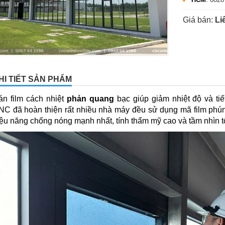
Giá bán:
Li
HI TIẾT SẢN PHẨM
án film cách nhiệt
phản quang
bạc giúp giảm nhiệt độ và ti
NC đã hoàn thiện rất nhiều nhà máy đều sử dụng mã film phú
ệu năng chống nóng mạnh nhất, tính thẩm mỹ cao và tầm nhìn tố