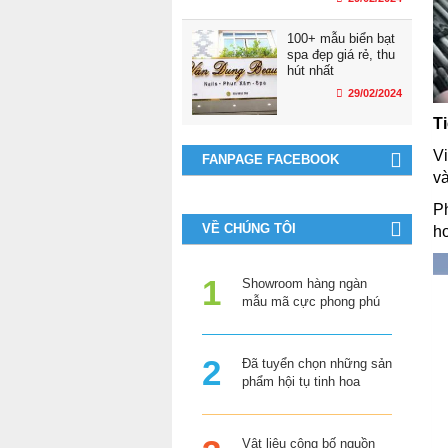
100+ mẫu biển bạt
spa đẹp giá rẻ, thu
hút nhất
29/02/2024
T
V
FANPAGE FACEBOOK
và
P
VỀ CHÚNG TÔI
hơ
Showroom hàng ngàn
mẫu mã cực phong phú
Đã tuyển chọn những sản
phẩm hội tụ tinh hoa
Vật liệu công bố nguồn