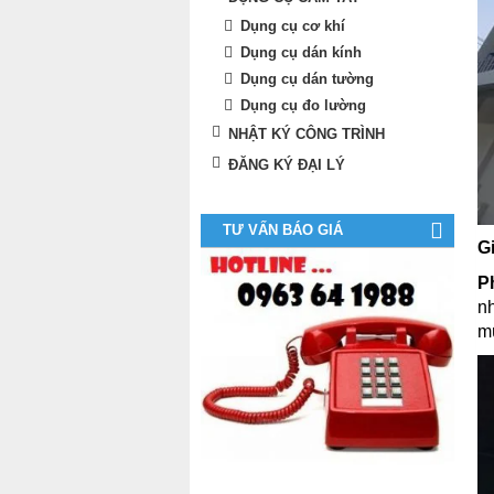
Dụng cụ cơ khí
Dụng cụ dán kính
Dụng cụ dán tường
Dụng cụ đo lường
NHẬT KÝ CÔNG TRÌNH
ĐĂNG KÝ ĐẠI LÝ
TƯ VẤN BÁO GIÁ
G
P
n
m