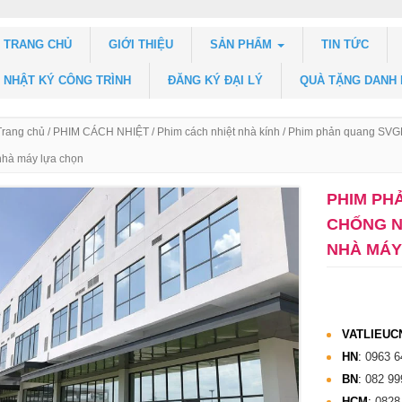
TRANG CHỦ
GIỚI THIỆU
SẢN PHẨM
TIN TỨC
NHẬT KÝ CÔNG TRÌNH
ĐĂNG KÝ ĐẠI LÝ
QUÀ TẶNG DANH
Trang chủ
/
PHIM CÁCH NHIỆT
/
Phim cách nhiệt nhà kính
/ Phim phản quang SVG
nhà máy lựa chọn
PHIM PH
CHỐNG N
NHÀ MÁY
VATLIEUC
HN
:
0963 6
BN
:
082 99
HCM
:
0828