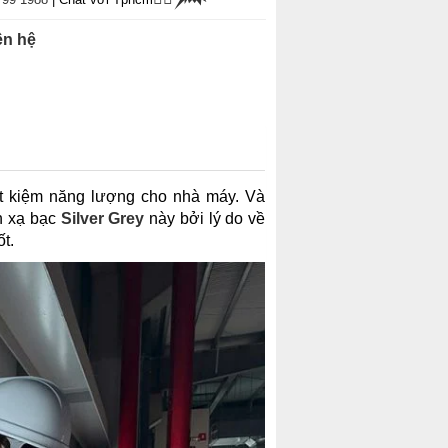
ên hệ
ết kiệm năng lượng cho nhà máy. Và
n xạ bạc
Silver Grey
này bởi lý do về
t.