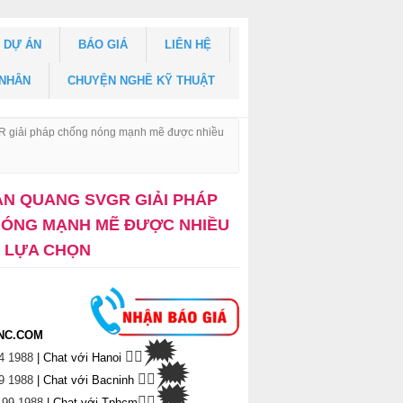
DỰ ÁN
BÁO GIÁ
LIÊN HỆ
 NHÂN
CHUYỆN NGHỀ KỸ THUẬT
R giải pháp chống nóng mạnh mẽ được nhiều
ẢN QUANG SVGR GIẢI PHÁP
ÓNG MẠNH MẼ ĐƯỢC NHIỀU
 LỰA CHỌN
NC.COM
🗯
👉🏽
4 1988
| Chat
với Hanoi
🗯
👉🏽
9 1988
| Chat với Bacninh
🗯
👉🏽
 99 1988
| Chat với Tphcm