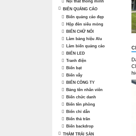
Nội thất thông minh
BIỂN QUẢNG CÁO
Biển quảng cáo đẹp
Hộp đèn siêu mỏng
BIỂN CHỮ NỔI
Làm bảng hiệu Alu
Làm biển quảng cáo
C
BIỂN LED
D
Tranh điện
C
Biển bạt
hi
Biển vẫy
BIỂN CÔNG TY
Bảng tên nhân viên
Biển chức danh
Biển tên phòng
Biển chỉ dẫn
Biển thả trần
Biển backdrop
THẢM TRẢI SÀN