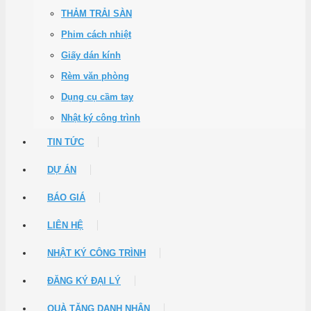
THẢM TRẢI SÀN
Phim cách nhiệt
Giấy dán kính
Rèm văn phòng
Dụng cụ cầm tay
Nhật ký công trình
TIN TỨC
DỰ ÁN
BÁO GIÁ
LIÊN HỆ
NHẬT KÝ CÔNG TRÌNH
ĐĂNG KÝ ĐẠI LÝ
QUÀ TẶNG DANH NHÂN