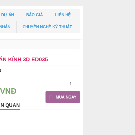
DỰ ÁN
BÁO GIÁ
LIÊN HỆ
 NHÂN
CHUYỆN NGHỀ KỸ THUẬT
ÁN KÍNH 3D ED035
5
 VNĐ
MUA NGAY
ÊN QUAN