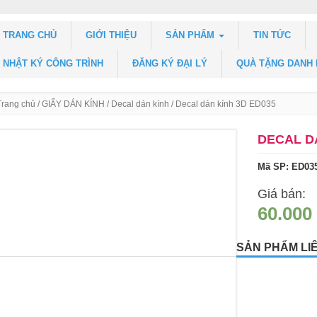
TRANG CHỦ
GIỚI THIỆU
SẢN PHẨM
TIN TỨC
NHẬT KÝ CÔNG TRÌNH
ĐĂNG KÝ ĐẠI LÝ
QUÀ TẶNG DANH
Trang chủ
/
GIẤY DÁN KÍNH
/
Decal dán kính
/ Decal dán kính 3D ED035
DECAL D
Mã SP: ED03
Giá bán:
60.000
SẢN PHẨM LI