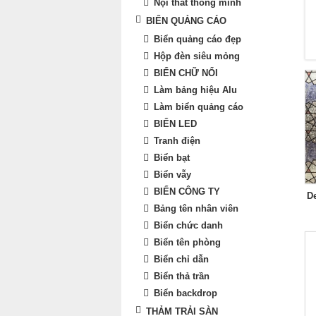
Nội thất thông minh
BIỂN QUẢNG CÁO
Biển quảng cáo đẹp
Hộp đèn siêu mỏng
BIỂN CHỮ NỔI
Làm bảng hiệu Alu
Làm biển quảng cáo
BIỂN LED
Tranh điện
Biển bạt
Biển vẫy
BIỂN CÔNG TY
D
Bảng tên nhân viên
Biển chức danh
Biển tên phòng
Biển chỉ dẫn
Biển thả trần
Biển backdrop
THẢM TRẢI SÀN