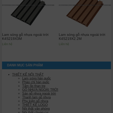
Lam sóng gỗ nhựa ngoài trời
Lam sóng gỗ nhựa ngoài trời
K4S219X3M
K4S219X2.2M
Liên hệ
Liên hệ
DANH MỤC SẢN PHẨM
THIẾT KẾ NỘI THẤT
Lam sóng hàn quốc
Phào chỉ hàn quốc
Tấm ốp than tre
GỖ NHỰA NGOÀI TRỜI
Sàn gỗ nhựa ngoài trời
Thanh lam gỗ nhựa
Phụ kiện gỗ nhựa
THIẾT KẾ LOGO
Nội thất văn phòng
Nội thất chung cư