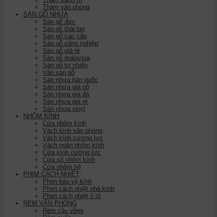
Thảm văn phòng
SÀN GỖ NHỰA
Sàn gỗ đức
Sàn gỗ thái lan
Sàn gỗ cao cấp
Sàn gỗ công nghiệp
Sàn gỗ giá rẻ
Sàn gỗ malaysia
Sàn gỗ tự nhiên
Ván sàn gỗ
Sàn nhựa hàn quốc
Sàn nhựa giả gỗ
Sàn nhựa giả đá
Sàn nhựa giá rẻ
Sàn nhựa vinyl
NHÔM KÍNH
Cửa nhôm kính
Vách kính văn phòng
Vách kính cường lực
Vách ngăn nhôm kính
Cửa kính cường lực
Cửa sổ nhôm kính
Cửa nhôm hệ
PHIM CÁCH NHIỆT
Phim bảo vệ kính
Phim cách nhiệt nhà kính
Phim cách nhiệt ô tô
RÈM VĂN PHÒNG
Rèm cầu vồng