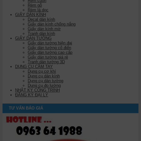
Rèm cuốn
Rèm gỗ
Rèm lá dọc
GIẤY DÁN KÍNH
Decal dán kính
Giấy dán kính chống nắng
Giấy dán kính mờ
Tranh dán kính
GIẤY DÁN TƯỜNG
Giấy dán tường hiện đại
Giấy dán tường cổ điển
Giấy dán tường cao cấp
Giấy dán tường giá rẻ
Tranh dán tường 3D
DỤNG CỤ CẦM TAY
Dụng cụ cơ khí
Dụng cụ dán kính
Dụng cụ dán tường
Dụng cụ đo lường
NHẬT KÝ CÔNG TRÌNH
ĐĂNG KÝ ĐẠI LÝ
TƯ VẤN BÁO GIÁ