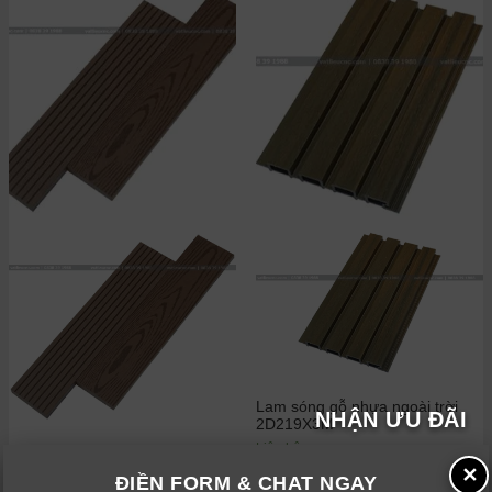
Lam sóng gỗ nhựa ngoài trời
NHẬN ƯU ĐÃI
2D219X3M
Liên hệ
Thanh đa năng gỗ nhựa ngoài
trời OP71X11
✕
ĐIỀN FORM & CHAT NGAY