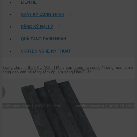
LIÊN HỆ
NHẬT KÝ CÔNG TRÌNH
ĐĂNG KÝ ĐẠI LÝ
QUÀ TẶNG DANH NHÂN
CHUYỆN NGHỀ KỸ THUẬT
Trang chủ
/
THIẾT KẾ NỘI THẤT
/
Lam sóng hàn quốc
/ Bảng màu lam 2
sóng cao vân bê tông, tấm ốp lam sóng Hàn Quốc