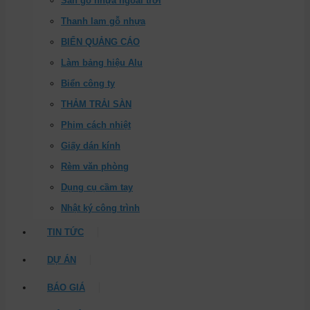
Sàn gỗ nhựa ngoài trời
Thanh lam gỗ nhựa
BIỂN QUẢNG CÁO
Làm bảng hiệu Alu
Biển công ty
THẢM TRẢI SÀN
Phim cách nhiệt
Giấy dán kính
Rèm văn phòng
Dụng cụ cầm tay
Nhật ký công trình
TIN TỨC
DỰ ÁN
BÁO GIÁ