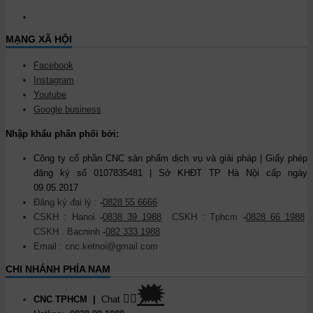
MẠNG XÃ HỘI
Facebook
Instagram
Youtube
Google business
Nhập khẩu phân phối bởi:
Công ty cổ phần CNC sản phẩm dịch vụ và giải pháp | Giấy phép
đăng ký số 0107835481 | Sở KHĐT TP Hà Nội cấp ngày
09.05.2017
Đăng ký đại lý :
-
0828 55 6666
CSKH : Hanoi
-
0838 39 1988
CSKH : Tphcm
-
0828 66 1988
CSKH : Bacninh
-
082 333 1988
Email : cnc.ketnoi@gmail.com
CHI NHÁNH PHÍA NAM
🗯
👉🏽
CNC TPHCM
|
Chat