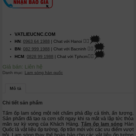
VATLIEUCNC.COM
🗯
👉🏽
HN
:
0963 64 1988
| Chat
với Hanoi
🗯
👉🏽
BN
:
082 999 1988
| Chat với Bacninh
🗯
👉🏽
HCM
:
0828 99 1988
| Chat với Tphcm
Giá bán:
Liên hệ
Danh mục:
Lam sóng hàn quốc
Mô tả
Chi tiết sản phẩm
Tấm ốp lam sóng một nét chấm phá đầy cá tính, ấn tượng.
Sản phẩm đã tạo ra cơn sốt ngay khi ra mắt và lập tức thỏa
mãn sự kỳ vọng của Khách Hàng.
Tấm ốp lam sóng
Hàn
Quốc là vật liệu ốp tường, ốp trần mới với các ưu điểm vượt
trội. Lam sóng thay thế hoàn hảo cho các vật liệu ốp tường