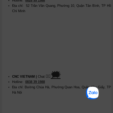
Hotline:
0828 99 1988
Địa chỉ: 52 Trần Văn Quang, Phường 10, Quận Tân Bình, TP Hồ
Chí Minh
🗯
👉🏽
CNC VIETNAM
|
Chat
Hotline:
0838 39 1988
Địa chỉ: Đường Chùa Hà, Phường Quan Hoa, Quận Cầu Giấy, TP
Hà Nội