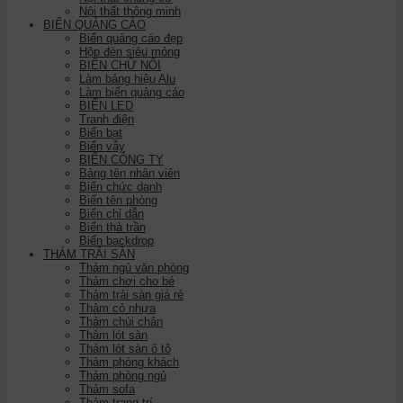
Nội thất thông minh
BIỂN QUẢNG CÁO
Biển quảng cáo đẹp
Hộp đèn siêu mỏng
BIỂN CHỮ NỔI
Làm bảng hiệu Alu
Làm biển quảng cáo
BIỂN LED
Tranh điện
Biển bạt
Biển vẫy
BIỂN CÔNG TY
Bảng tên nhân viên
Biển chức danh
Biển tên phòng
Biển chỉ dẫn
Biển thả trần
Biển backdrop
THẢM TRẢI SÀN
Thảm ngủ văn phòng
Thảm chơi cho bé
Thảm trải sàn giá rẻ
Thảm cỏ nhựa
Thảm chùi chân
Thảm lót sàn
Thảm lót sàn ô tô
Thảm phòng khách
Thảm phòng ngủ
Thảm sofa
Thảm trang trí